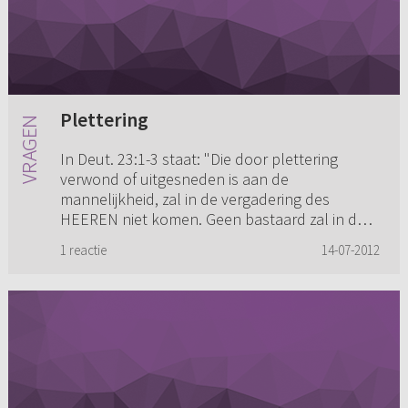
Plettering
In Deut. 23:1-3 staat: "Die door plettering
verwond of uitgesneden is aan de
mannelijkheid, zal in de vergadering des
HEEREN niet komen. Geen bastaard zal in de
vergadering des HEEREN komen; zelfs zij...
1 reactie
14-07-2012