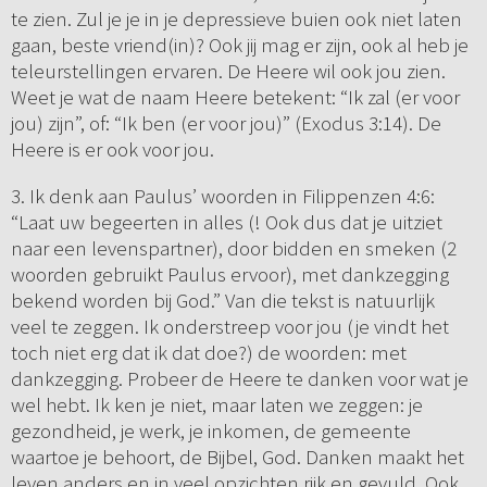
te zien. Zul je je in je depressieve buien ook niet laten
gaan, beste vriend(in)? Ook jij mag er zijn, ook al heb je
teleurstellingen ervaren. De Heere wil ook jou zien.
Weet je wat de naam Heere betekent: “Ik zal (er voor
jou) zijn”, of: “Ik ben (er voor jou)” (Exodus 3:14). De
Heere is er ook voor jou.
3. Ik denk aan Paulus’ woorden in Filippenzen 4:6:
“Laat uw begeerten in alles (! Ook dus dat je uitziet
naar een levenspartner), door bidden en smeken (2
woorden gebruikt Paulus ervoor), met dankzegging
bekend worden bij God.” Van die tekst is natuurlijk
veel te zeggen. Ik onderstreep voor jou (je vindt het
toch niet erg dat ik dat doe?) de woorden: met
dankzegging. Probeer de Heere te danken voor wat je
wel hebt. Ik ken je niet, maar laten we zeggen: je
gezondheid, je werk, je inkomen, de gemeente
waartoe je behoort, de Bijbel, God. Danken maakt het
leven anders en in veel opzichten rijk en gevuld. Ook