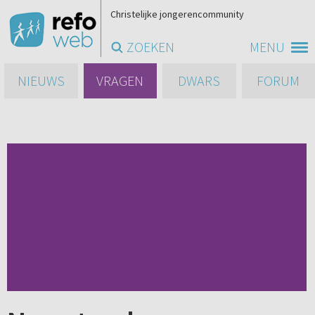
Christelijke jongerencommunity
ZOEKEN
MENU
NIEUWS
VRAGEN
DWARS
FORUM