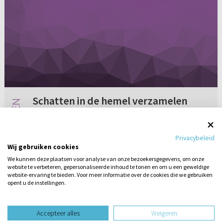
Schatten in de hemel verzamelen
Schatten in de hemel verzamelen. Wat wordt
hiermee bedoeld?
Privacybeleid
Wij gebruiken cookies
We kunnen deze plaatsen voor analyse van onze bezoekersgegevens, om onze
website te verbeteren, gepersonaliseerde inhoud te tonen en om u een geweldige
1 reactie
21-08-2009
website-ervaring te bieden. Voor meer informatie over de cookies die we gebruiken
opent u de instellingen.
Stel hier
een vraag
design website door
Accepteer alles
Weigeren