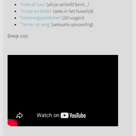
'Vonk of vuur'
(
als je verliefd bent...)
'Trouw en teder'
(
seks in het huwelijk
)
'
Verkeringsperikelen
' (
50 vragen
)
'Tiener op weg'
(
seksuele opvoeding
)
Bekijk ook: