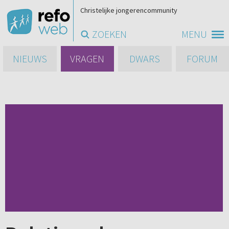
Christelijke jongerencommunity
ZOEKEN
MENU
NIEUWS
VRAGEN
DWARS
FORUM