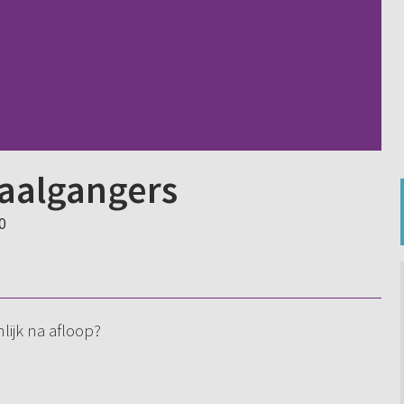
aalgangers
0
ijk na afloop?