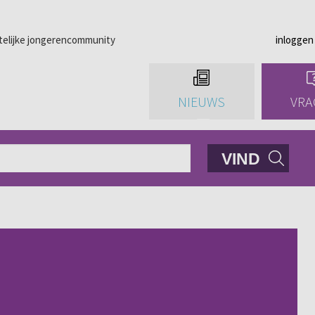
telijke jongerencommunity
inloggen
NIEUWS
VRA
VIND