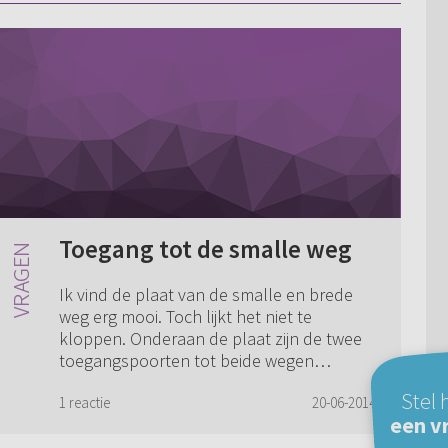
Toegang tot de smalle weg
Ik vind de plaat van de smalle en brede
weg erg mooi. Toch lijkt het niet te
kloppen. Onderaan de plaat zijn de twee
toegangspoorten tot beide wegen
zichtbaar. De brede, uitnodigende poort
Stel 
die toegang...
1 reactie
20-06-2014
een v