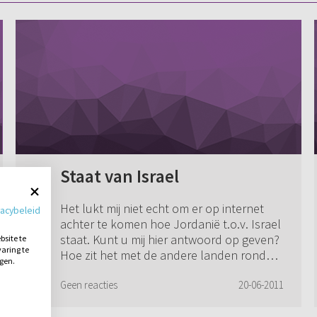
Staat van Israel
Het lukt mij niet echt om er op internet
vacybeleid
achter te komen hoe Jordanië t.o.v. Israel
staat. Kunt u mij hier antwoord op geven?
site te
aring te
Hoe zit het met de andere landen rond
ngen.
Israel? Welk land staat wel positief...
Geen reacties
20-06-2011