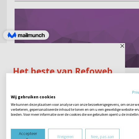
Hulp bij onvervulde
kinderwens
Pri
Wij gebruiken cookies
Al een tijdje worstel ik met de vraag,
We kunnen deze plaatsen voor analyse van onze bezoekersgegevens, om onze web
wanneer zoek je hulp? Wij hebben ruim
verbeteren, gepersonaliseerde inhoud te tonen en om u een geweldige website-erv
1,5 jr een onvervulde kinderwens (sinds
bieden. Voor meer informatie over de cookies die we gebruiken opent u de instelli
ons huwelijk). Ik weet dat dit nog niet heel
6 reacties
20-06-2012
erg lang is, maar de verlangens naar d...
Accepteer
Weigeren
Nee, pas aan