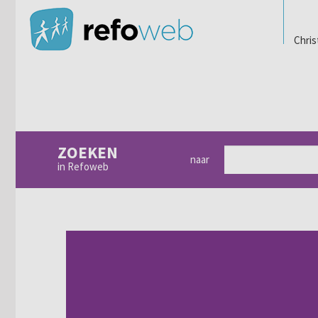
Chris
ZOEKEN
naar
in Refoweb