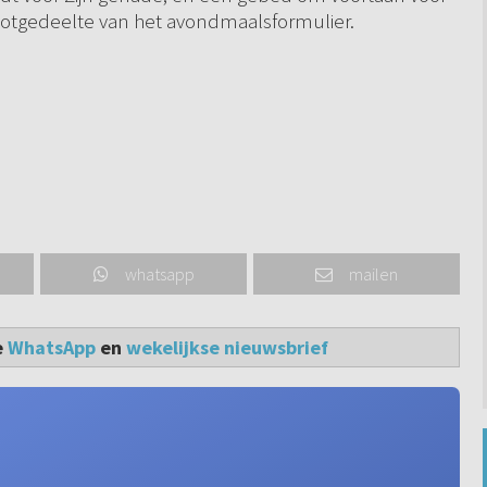
slotgedeelte van het avondmaalsformulier.
whatsapp
mailen
e
WhatsApp
en
wekelijkse nieuwsbrief