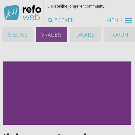
Christelijke jongerencommunity
ZOEKEN
MENU
NIEUWS
VRAGEN
DWARS
FORUM