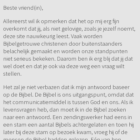
Beste vriend(in),
Allereerst wil ik opmerken dat het op mij erg fijn
overkomt dat jij, als niet gelovige, zoals je jezelf noemt,
deze site nauwkeurig leest. Vaak worden
Bijbelgetrouwe christenen door buitenstaanders
belachelijk gemaakt en worden onze standpunten
niet serieus bekeken. Daarom ben ik erg blij dat jij dat
wel doet en dat je ook via deze weg een vraag wilt
stellen.
Het zal je niet verbazen dat ik mijn antwoord baseer
op de Bijbel. De Bijbel is ons uitgangspunt, omdat dat
het communicatiemiddel is tussen God en ons. Als ik
levensvragen heb, dan moet ik in de Bijbel zoeken
naar een antwoord. Een zendingswerker had eens in
een stam een aantal Bijbels achtergelaten en toen hij
later bij deze stam op bezoek kwam, vroeg hij of de
mensen de Bijbel hadden gelezen. Eén van hen