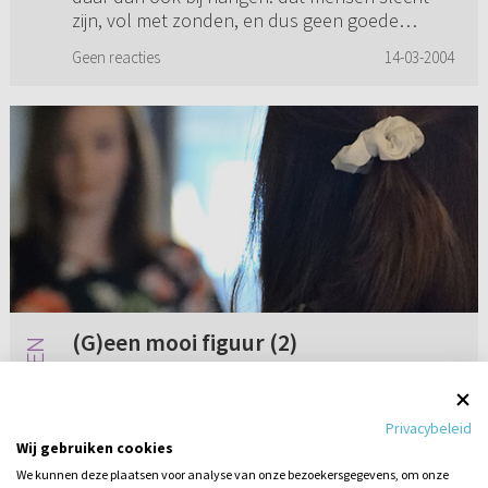
zijn, vol met zonden, en dus geen goede
dingen kunnen voortbrengen. Is het goed om
Geen reacties
14-03-2004
daar zoveel aandacht aan te ...
(G)een mooi figuur (2)
Eigenlijk is dit een soort vervolgvraag op
'(G)een mooi figuur'. Ik ben nu bijna 17 dus er is
Privacybeleid
bijna twee jaar voorbij en ik ben nog steeds
Wij gebruiken cookies
heel onzeker, misschien zelfs erger dan dat het
We kunnen deze plaatsen voor analyse van onze bezoekersgegevens, om onze
in de vorige ...