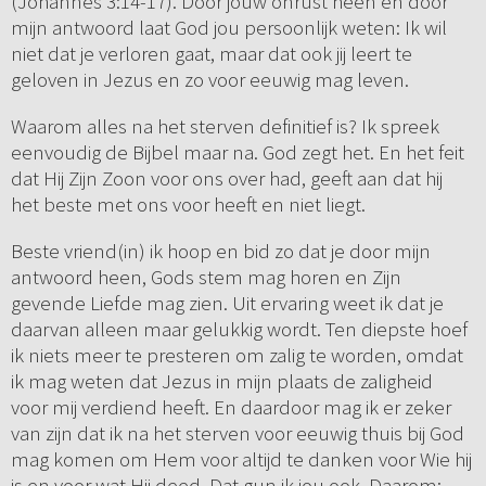
(Johannes 3:14-17). Door jouw onrust heen en door
mijn antwoord laat God jou persoonlijk weten: Ik wil
niet dat je verloren gaat, maar dat ook jij leert te
geloven in Jezus en zo voor eeuwig mag leven.
Waarom alles na het sterven definitief is? Ik spreek
eenvoudig de Bijbel maar na. God zegt het. En het feit
dat Hij Zijn Zoon voor ons over had, geeft aan dat hij
het beste met ons voor heeft en niet liegt.
Beste vriend(in) ik hoop en bid zo dat je door mijn
antwoord heen, Gods stem mag horen en Zijn
gevende Liefde mag zien. Uit ervaring weet ik dat je
daarvan alleen maar gelukkig wordt. Ten diepste hoef
ik niets meer te presteren om zalig te worden, omdat
ik mag weten dat Jezus in mijn plaats de zaligheid
voor mij verdiend heeft. En daardoor mag ik er zeker
van zijn dat ik na het sterven voor eeuwig thuis bij God
mag komen om Hem voor altijd te danken voor Wie hij
is en voor wat Hij deed. Dat gun ik jou ook. Daarom: