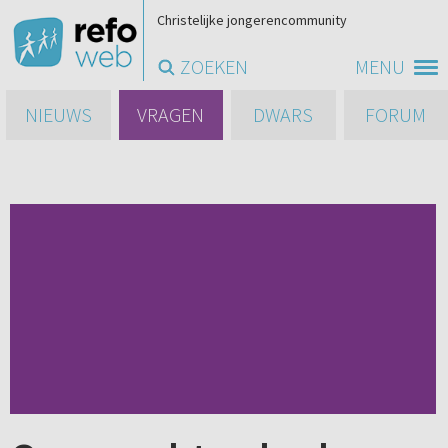
Christelijke jongerencommunity
ZOEKEN
MENU
NIEUWS
VRAGEN
DWARS
FORUM