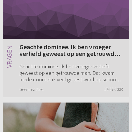
Geachte dominee. Ik ben vroeger
verliefd geweest op een getrouwde
man. Dat kwam mede doordat ik
Geachte dominee. Ik ben vroeger verliefd
veel gepest werd op school (...)
geweest op een getrouwde man. Dat kwam
mede doordat ik veel gepest werd op school.
Hij was altijd vriendelijk en ik hechtte me heel
Geen reacties
17-07-2008
erg aan hem. Nu is dat een ...