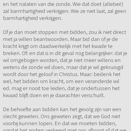
en het nalaten van die zonde. Wie dat doet (allebei!)
zal barmhartigheid verkrijgen. Wie ze niet laat, zal geen
barmhartigheid verkrijgen.
Of je dan moet stoppen met bidden, zou ik niet direct
met ja willen beantwoorden. Maar bid dan of je de
kracht krijgt om daadwerkelijk met het kwade te
breken. Of: en dat is in dit geval nog belangrijker: dat je
wil omgebogen worden, dat je niet meer willens en
wetens de zonde wil doen, maar dat je wil gekruisigd
wordt door het geloof in Christus. Maar: bedenk het
wel, het bidden om kracht, om een veranderde wil
ed. mag er nooit toe leiden, dat je ondertussen het
kwaad blijft doen en je daarachter verschuilt.
De behoefte aan bidden kan het gevolg zijn van een
slecht geweten. Ons geweten zegt, dat we God niet
voorbij kunnen lopen. En dat we moeten bidden,
omdat het anders verkeerd met ons afloopt of dat we