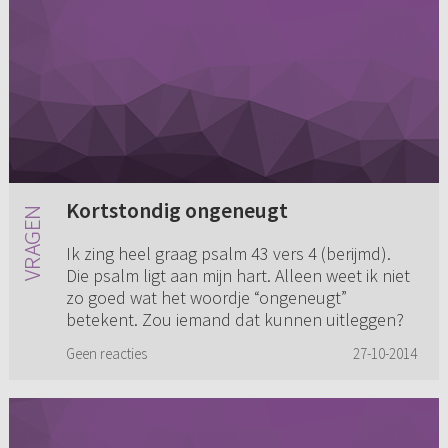
Kortstondig ongeneugt
Ik zing heel graag psalm 43 vers 4 (berijmd).
Die psalm ligt aan mijn hart. Alleen weet ik niet
zo goed wat het woordje “ongeneugt”
betekent. Zou iemand dat kunnen uitleggen?
Geen reacties
27-10-2014