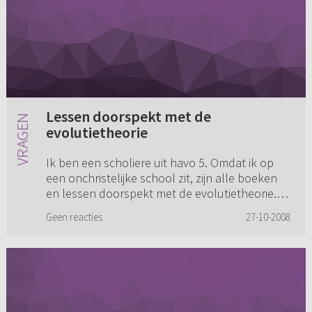
Lessen doorspekt met de
evolutietheorie
Ik ben een scholiere uit havo 5. Omdat ik op
een onchristelijke school zit, zijn alle boeken
en lessen doorspekt met de evolutietheorie.
Toen we het met geschiedenis over de tijd van
Geen reacties
27-10-2008
jagers en verzame...