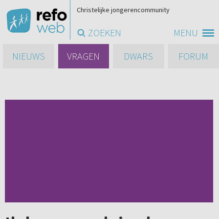
Christelijke jongerencommunity
ZOEKEN
MENU
NIEUWS
VRAGEN
DWARS
FORUM