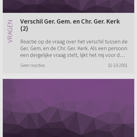
Verschil Ger. Gem. en Chr. Ger. Kerk
(2)
Reactie op de vraag over het verschil tussen de
Ger. Gem. en de Chr. Ger. Kerk. Als een persoon
een dergelijke vraag stelt, lijkt het mij voor de
hand liggen dat zo iemand ook een duidelijk
Geen reacties
01-10-2001
en eerlijk...