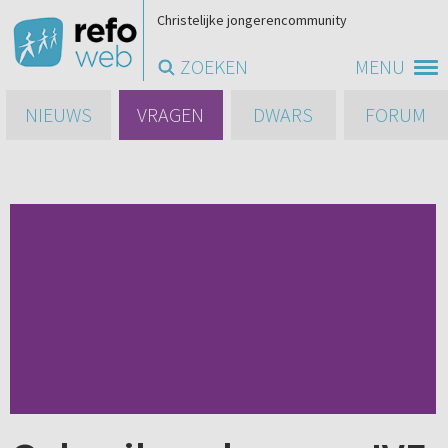
Christelijke jongerencommunity
ZOEKEN
MENU
NIEUWS
VRAGEN
DWARS
FORUM