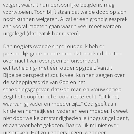
volgen, waaruit hun persoonlijke belijdenis mag
voortvloeien. Toch blijft staan dat we de doop op zich
nooit kunnen weigeren. Al zal er een grondig gesprek
aan vooraf moeten gaan waarin veel moet worden
uitgelegd (dat laat ik hier rusten).
Dan nog iets over de singel ouder. Ik heb er
persoonlijk grote moeite mee dat een kind -buiten
overmacht van overlijden en onverhoopt
echtscheiding- met één ouder opgroeit. Vanuit
Bijbelse perspectief zou ik veel kunnen zeggen over
de scheppingsorde van God en het
scheppingsgegeven dat God man én vrouw schiep.
Zegt het doopformulier ook niet terecht: “dit kind,
waarvan gij vader en moeder zijt...” God geeft aan
kinderen namelijk een vader én een moeder. Ik weet
niet door welke omstandigheden je (nog) singel bent,
of daarvoor hebt gekozen. Daar wil ik mij niet over
uitspreken. Het zou anders liggen, wanneer