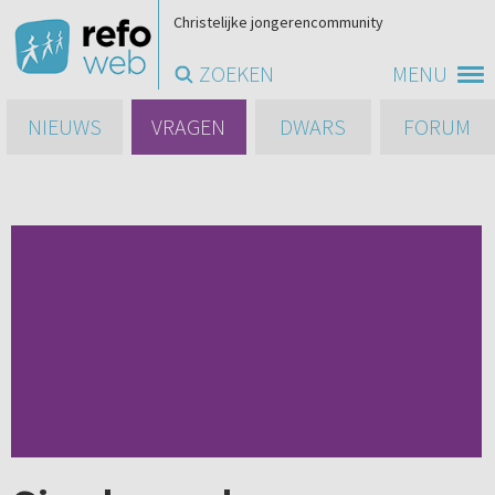
Christelijke jongerencommunity
ZOEKEN
MENU
NIEUWS
VRAGEN
DWARS
FORUM