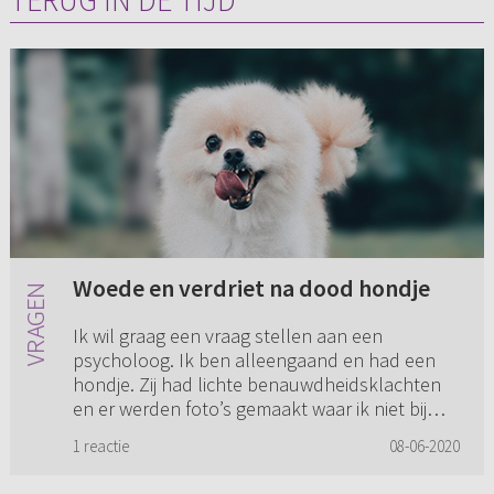
TERUG IN DE TIJD
Woede en verdriet na dood hondje
Ik wil graag een vraag stellen aan een
psycholoog. Ik ben alleengaand en had een
hondje. Zij had lichte benauwdheidsklachten
en er werden foto’s gemaakt waar ik niet bij
mocht zijn (i.v.m. corona). Da...
1 reactie
08-06-2020