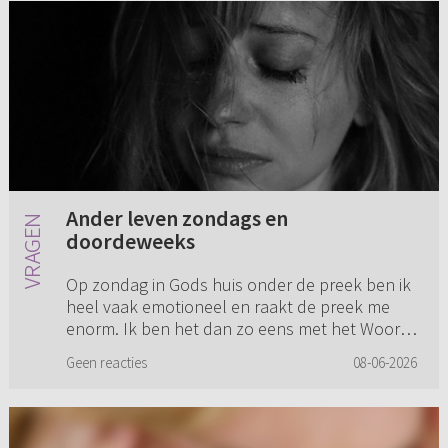
Ander leven zondags en
doordeweeks
Op zondag in Gods huis onder de preek ben ik
heel vaak emotioneel en raakt de preek me
enorm. Ik ben het dan zo eens met het Woord
wat gebracht wordt en ben er van overtuigd
Geen reacties
08-06-2026
dat dat de waarheid is en ...