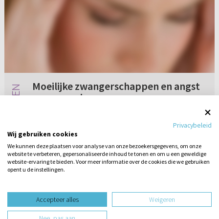
Moeilijke zwangerschappen en angst
voor een nieuwe
Mijn man en ik zijn gezegend met vijf dochters.
Privacybeleid
De zwangerschap van de eerste verliep vanaf
Wij gebruiken cookies
het begin moeilijk vanwege een veel te hoge
We kunnen deze plaatsen voor analyse van onze bezoekersgegevens, om onze
bloeddruk dat leidde ertoe dat ik in de 28e
website te verbeteren, gepersonaliseerde inhoud te tonen en om u een geweldige
4 reacties
08-06-2015
week van de zwangers...
website-ervaring te bieden. Voor meer informatie over de cookies die we gebruiken
opent u de instellingen.
Stel hier
een vraag
design website door
Accepteer alles
Weigeren
website-ontwikkeling door
Nee, pas aan