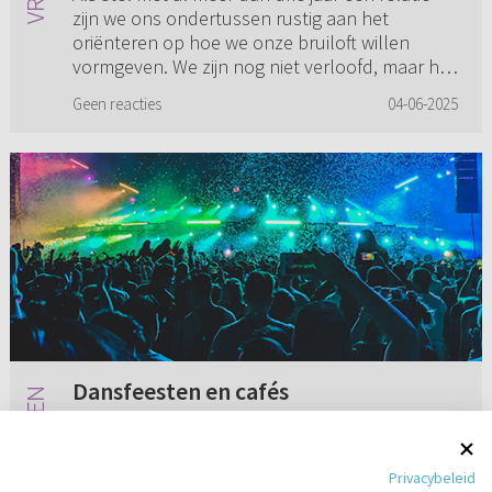
zijn we ons ondertussen rustig aan het
oriënteren op hoe we onze bruiloft willen
vormgeven. We zijn nog niet verloofd, maar het
is en blijft leuk om hier...
Geen reacties
04-06-2025
Dansfeesten en cafés
Ik ben een meisje van 18 jaar en hou er van om
uit te gaan met mijn vriendinnen (dansfeesten
Privacybeleid
en cafés). Mijn vriend vindt dit erg lastig omdat