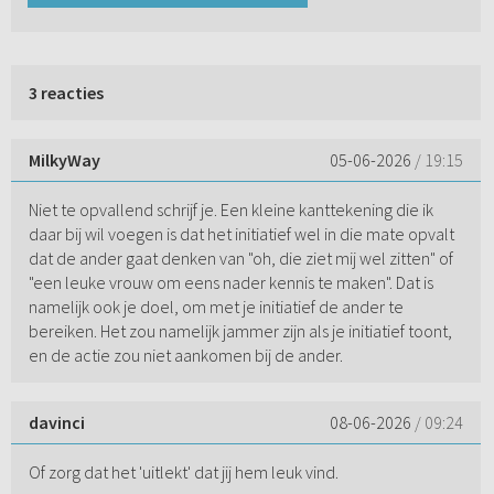
3 reacties
MilkyWay
05-06-2026
/ 19:15
Niet te opvallend schrijf je. Een kleine kanttekening die ik
daar bij wil voegen is dat het initiatief wel in die mate opvalt
dat de ander gaat denken van "oh, die ziet mij wel zitten" of
"een leuke vrouw om eens nader kennis te maken". Dat is
namelijk ook je doel, om met je initiatief de ander te
bereiken. Het zou namelijk jammer zijn als je initiatief toont,
en de actie zou niet aankomen bij de ander.
davinci
08-06-2026
/ 09:24
Of zorg dat het 'uitlekt' dat jij hem leuk vind.