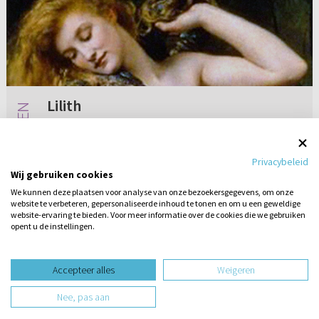
Lilith
In Genesis 1:26 wordt over mensen gesproken.
En laat zij heersen. Welke mensen? Adam werd
Privacybeleid
eerst geschapen en Eva later toen hij niet een
Wij gebruiken cookies
gelijke aan hemzelf kon vinden. Komt daar
We kunnen deze plaatsen voor analyse van onze bezoekersgegevens, om onze
Lilith vandaan?
website te verbeteren, gepersonaliseerde inhoud te tonen en om u een geweldige
4 reacties
18-10-2019
website-ervaring te bieden. Voor meer informatie over de cookies die we gebruiken
opent u de instellingen.
Stel hier
een vraag
design website door
Accepteer alles
Weigeren
website-ontwikkeling door
Nee, pas aan
hosting website door