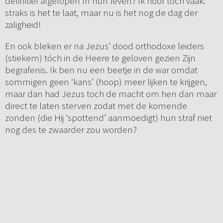
definitief afgelopen ín hun leven? Ik hoor toch vaak:
straks is het te laat, maar nu is het nog de dag der
zaligheid!
En ook bleken er na Jezus’ dood orthodoxe leiders
(stiekem) tóch in de Heere te geloven gezien Zijn
begrafenis. Ik ben nu een beetje in de war omdat
sommigen geen ‘kans’ (hoop) meer lijken te krijgen,
maar dan had Jezus toch de macht om hen dan maar
direct te laten sterven zodat met de komende
zonden (die Hij ‘spottend’ aanmoedigt) hun straf niet
nog des te zwaarder zou worden?