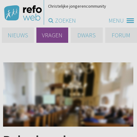
Christelijke jongerencommunity
ZOEKEN
MENU
NIEUWS
VRAGEN
DWARS
FORUM