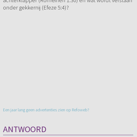
achterklapper (Romeinen 1:30) en wat wordt verstaan
onder gekkernij (Efeze 5:4)?
Een jaar lang geen advertenties zien op Refoweb?
ANTWOORD