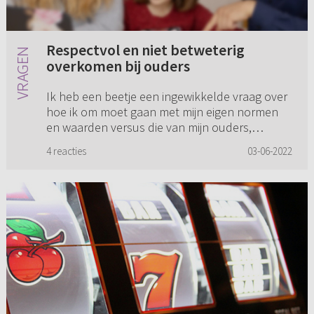
Respectvol en niet betweterig
overkomen bij ouders
Ik heb een beetje een ingewikkelde vraag over
hoe ik om moet gaan met mijn eigen normen
en waarden versus die van mijn ouders,
voornamelijk in relatie met mijn zusje. Even iets
4 reacties
03-06-2022
meer context: ik ben ee...