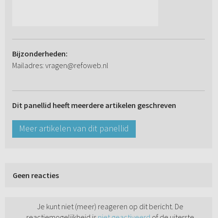
Bijzonderheden:
Mailadres: vragen@refoweb.nl
Dit panellid heeft meerdere artikelen geschreven
Meer artikelen van dit panellid
Geen reacties
Je kunt niet (meer) reageren op dit bericht. De
reactiemogelijkheid is
niet geactiveerd
of de uiterste