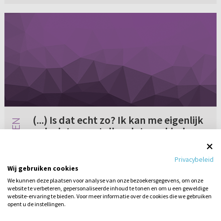
(...) Is dat echt zo? Ik kan me eigenlijk
ook niet voorstellen dat een kind van
God steeds blijft zondigen (...)
Beste dominee Kot, Graag wil ik even reageren
Privacybeleid
op een reactie die u gaf op de vraag die u 27-02
Wij gebruiken cookies
beantwoordde. U schreef: “Kennen alleen
We kunnen deze plaatsen voor analyse van onze bezoekersgegevens, om onze
bekeerde mensen dit woestijnleven? Ik denkt
website te verbeteren, gepersonaliseerde inhoud te tonen en om u een geweldige
Geen reacties
11-04-2006
dat je bedoelt: kenne...
website-ervaring te bieden. Voor meer informatie over de cookies die we gebruiken
opent u de instellingen.
Stel hier