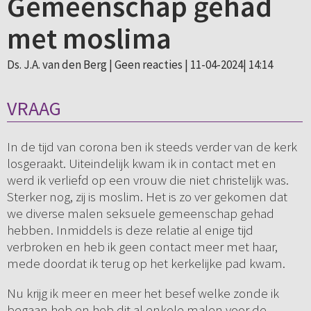
Gemeenschap gehad
met moslima
Ds. J.A. van den Berg |
Geen reacties
| 11-04-2024| 14:14
VRAAG
In de tijd van corona ben ik steeds verder van de kerk
losgeraakt. Uiteindelijk kwam ik in contact met en
werd ik verliefd op een vrouw die niet christelijk was.
Sterker nog, zij is moslim. Het is zo ver gekomen dat
we diverse malen seksuele gemeenschap gehad
hebben. Inmiddels is deze relatie al enige tijd
verbroken en heb ik geen contact meer met haar,
mede doordat ik terug op het kerkelijke pad kwam.
Nu krijg ik meer en meer het besef welke zonde ik
begaan heb en heb dit al enkele malen voor de