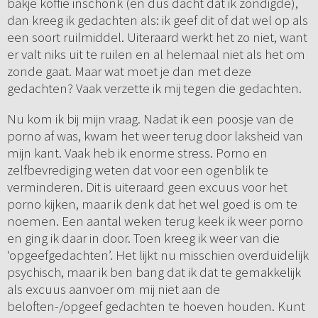
bakje koffie inschonk (en dus dacht dat ik zondigde),
dan kreeg ik gedachten als: ik geef dit of dat wel op als
een soort ruilmiddel. Uiteraard werkt het zo niet, want
er valt niks uit te ruilen en al helemaal niet als het om
zonde gaat. Maar wat moet je dan met deze
gedachten? Vaak verzette ik mij tegen die gedachten.
Nu kom ik bij mijn vraag. Nadat ik een poosje van de
porno af was, kwam het weer terug door laksheid van
mijn kant. Vaak heb ik enorme stress. Porno en
zelfbevrediging weten dat voor een ogenblik te
verminderen. Dit is uiteraard geen excuus voor het
porno kijken, maar ik denk dat het wel goed is om te
noemen. Een aantal weken terug keek ik weer porno
en ging ik daar in door. Toen kreeg ik weer van die
‘opgeefgedachten’. Het lijkt nu misschien overduidelijk
psychisch, maar ik ben bang dat ik dat te gemakkelijk
als excuus aanvoer om mij niet aan de
beloften-/opgeef gedachten te hoeven houden. Kunt