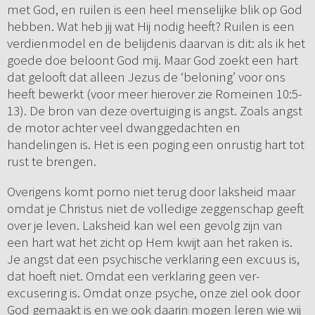
met God, en ruilen is een heel menselijke blik op God
hebben. Wat heb jij wat Hij nodig heeft? Ruilen is een
verdienmodel en de belijdenis daarvan is dit: als ik het
goede doe beloont God mij. Maar God zoekt een hart
dat gelooft dat alleen Jezus de ‘beloning’ voor ons
heeft bewerkt (voor meer hierover zie Romeinen 10:5-
13). De bron van deze overtuiging is angst. Zoals angst
de motor achter veel dwanggedachten en
handelingen is. Het is een poging een onrustig hart tot
rust te brengen.
Overigens komt porno niet terug door laksheid maar
omdat je Christus niet de volledige zeggenschap geeft
over je leven. Laksheid kan wel een gevolg zijn van
een hart wat het zicht op Hem kwijt aan het raken is.
Je angst dat een psychische verklaring een excuus is,
dat hoeft niet. Omdat een verklaring geen ver-
excusering is. Omdat onze psyche, onze ziel ook door
God gemaakt is en we ook daarin mogen leren wie wij