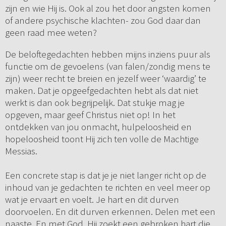
zijn en wie Hij is. Ook al zou het door angsten komen
of andere psychische klachten- zou God daar dan
geen raad mee weten?
De beloftegedachten hebben mijns inziens puur als
functie om de gevoelens (van falen/zondig mens te
zijn) weer recht te breien en jezelf weer ‘waardig’ te
maken. Dat je opgeefgedachten hebt als dat niet
werkt is dan ook begrijpelijk. Dat stukje mag je
opgeven, maar geef Christus niet op! In het
ontdekken van jou onmacht, hulpeloosheid en
hopeloosheid toont Hij zich ten volle de Machtige
Messias.
Een concrete stap is dat je je niet langer richt op de
inhoud van je gedachten te richten en veel meer op
wat je ervaart en voelt. Je hart en dit durven
doorvoelen. En dit durven erkennen. Delen met een
naaste. En met God. Hij zoekt een gebroken hart die