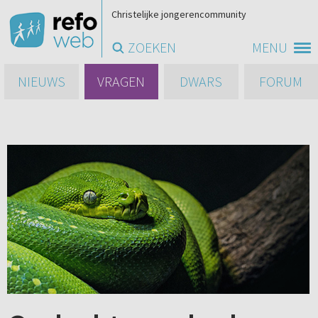
Christelijke jongerencommunity
ZOEKEN
MENU
NIEUWS
VRAGEN
DWARS
FORUM