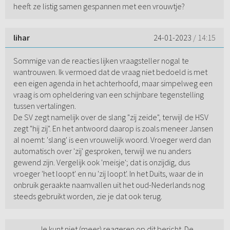
heeft ze listig samen gespannen met een vrouwtje?
lihar
24-01-2023
/ 14:15
Sommige van de reacties lijken vraagsteller nogal te
wantrouwen. Ik vermoed dat de vraag niet bedoeld is met
een eigen agenda in het achterhoofd, maar simpelweg een
vraag is om opheldering van een schijnbare tegenstelling
tussen vertalingen.
De SV zegt namelijk over de slang "zij zeide", terwijl de HSV
zegt "hij zij". En het antwoord daarop is zoals meneer Jansen
al noemt: 'slang' is een vrouwelijk woord. Vroeger werd dan
automatisch over 'zij' gesproken, terwijl we nu anders
gewend zijn. Vergelijk ook 'meisje'; dat is onzijdig, dus
vroeger 'het loopt' en nu 'zij loopt'. In het Duits, waar de in
onbruik geraakte naamvallen uit het oud-Nederlands nog
steeds gebruikt worden, zie je dat ook terug.
Je kunt niet (meer) reageren op dit bericht. De