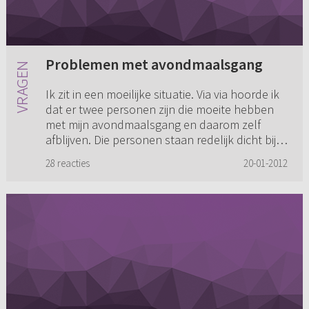
Problemen met avondmaalsgang
Ik zit in een moeilijke situatie. Via via hoorde ik
dat er twee personen zijn die moeite hebben
met mijn avondmaalsgang en daarom zelf
afblijven. Die personen staan redelijk dicht bij
mij, maar toch v...
28 reacties
20-01-2012