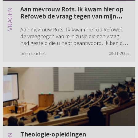
Aan mevrouw Rots. Ik kwam hier op
Refoweb de vraag tegen van mijn
zusje die een vraag had gesteld die u
Aan mevrouw Rots. Ik kwam hier op Refoweb
hebt beantwoord. Ik ben dus de zus
de vraag tegen van mijn zusje die een vraag
die is weggelopen, om het zo maar te
had gesteld die u hebt beantwoord. Ik ben dus
noemen (...)
de zus die is weggelopen, om het zo maar te
Geen reacties
08-11-2006
noemen. Bedankt voor uw ...
Theologie-opleidingen