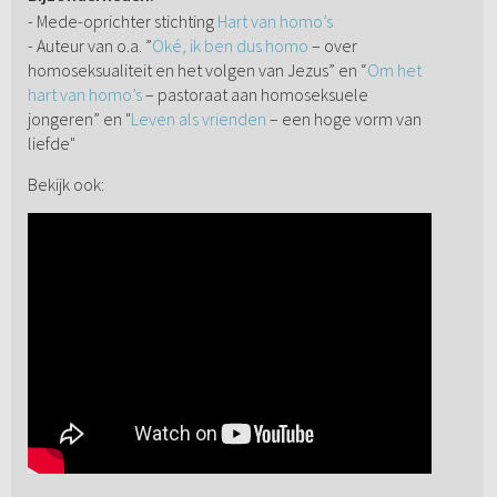
- Mede-oprichter stichting
Hart van homo’s
- Auteur van o.a. ”
Oké, ik ben dus homo
– over
homoseksualiteit en het volgen van Jezus” en “
Om het
hart van homo’s
– pastoraat aan homoseksuele
jongeren” en "
Leven als vrienden
– een hoge vorm van
liefde"
Bekijk ook: