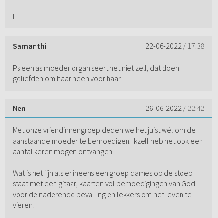
I
Samanthi
22-06-2022
/ 17:38
Ps een as moeder organiseert het niet zelf, dat doen
geliefden om haar heen voor haar.
Nen
26-06-2022
/ 22:42
Met onze vriendinnengroep deden we het juist wél om de
aanstaande moeder te bemoedigen. Ikzelf heb het ook een
aantal keren mogen ontvangen.
Wat is het fijn als er ineens een groep dames op de stoep
staat met een gitaar, kaarten vol bemoedigingen van God
voor de naderende bevalling en lekkers om het leven te
vieren!