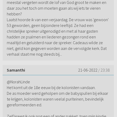
meestal vergeten wordt de lof van God groot te maken en
daar zou het toch om moeten gaan als wij iets te vieren
hebben?
Laatst hoorde ik van een verjaardag. De vrouw was 'gewoon'
53 geworden, geen bijzondere leeftijd. Ze had een
christelijke spreker uitgenodigd en met al haar gasten
hadden ze psalmen en liederen gezongen rond een
maaltijd en geluisterd naar de spreker. Cadeaus wilde ze
niet, geld kon gegeven worden aan de vervolgde kerk. Dat
verhaal staat me nog steeds bij...
Samanthi
21-06-2022
/ 23:38
@NorahLinde
Het komt uit de 18e eeuw bij de kolonisten vandaan.
De as moeder werd geholpen om de babyspullen bij elkaar
te krijgen, kolonisten waren veelal puriteinen, bevindelijk
gereformeerden ed.
Zelf kreeg ik ook nog een of ander pakket, toen mijn kindje