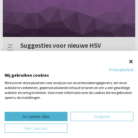
Suggesties voor nieuwe HSV
Aan de HSV-stichting. Ten eerste bedankt voor
de HSV. Mijn vraag is dit: kunnen jullie de HSV
Privacybeleid
ook niet zo uitgeven dat de woorden en
Wij gebruiken cookies
citaten die Jezus zegt een kleur krijgen, zoals
We kunnen deze plaatsen voor analyse van onze bezoekersgegevens, om onze
in veel Engelse bij...
website te verbeteren, gepersonaliseerde inhoud te tonen en om u een geweldige
Geen reacties
20-06-2013
website-ervaring te bieden. Voor meer informatie over de cookies die we gebruiken
opent u de instellingen.
Stel hier
een vraag
design website door
Accepteer alles
Weigeren
website-ontwikkeling door
Nee, pas aan
hosting website door