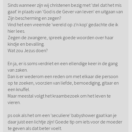
Sinds wanneer zijn wij christenen bezig met 'stel dat het mis
gaat' in plaats van 'God is de Gever van leven' en uitgaan van
Zijn bescherming en zegen?
Vind het een vreemde 'wereld op z'n kop' gedachte die ik
hier lees.
Zegen de zwangere, spreek goede woorden over haar
kindje en bevalling.
Wat zou Jezus doen?
En ja, er is soms verdriet en een ellendige keer in de gang
van zaken.
Dan is er wederom een reden om met elkaar die persoon
op te zoeken, voorzien van liefde, bemoediging, gitaar en
een knuffel.
Maar meestal volgt het kraambezoek om het leven te
vieren.
ps ook als het om een 'seculiere' babyshower gaat kan je
daar juist een lichtje zijn! Goede tip om iets voor de moeder
te geven als dat beter voelt.