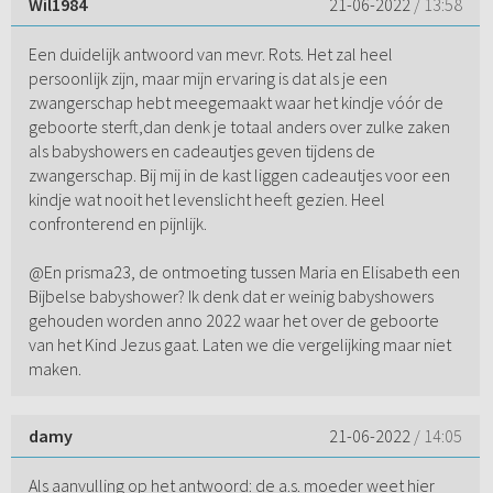
Wil1984
21-06-2022
/ 13:58
Een duidelijk antwoord van mevr. Rots. Het zal heel
persoonlijk zijn, maar mijn ervaring is dat als je een
zwangerschap hebt meegemaakt waar het kindje vóór de
geboorte sterft,dan denk je totaal anders over zulke zaken
als babyshowers en cadeautjes geven tijdens de
zwangerschap. Bij mij in de kast liggen cadeautjes voor een
kindje wat nooit het levenslicht heeft gezien. Heel
confronterend en pijnlijk.
@En prisma23, de ontmoeting tussen Maria en Elisabeth een
Bijbelse babyshower? Ik denk dat er weinig babyshowers
gehouden worden anno 2022 waar het over de geboorte
van het Kind Jezus gaat. Laten we die vergelijking maar niet
maken.
damy
21-06-2022
/ 14:05
Als aanvulling op het antwoord: de a.s. moeder weet hier