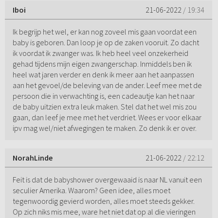
Iboi
21-06-2022
/ 19:34
Ik begrijp het wel, er kan nog zoveel mis gaan voordat een
baby is geboren. Dan loop je op de zaken vooruit. Zo dacht
ik voordat ik zwanger was. Ik heb heel veel onzekerheid
gehad tijdens mijn eigen zwangerschap. Inmiddels ben ik
heel wat jaren verder en denk ik meer aan het aanpassen
aan het gevoel/de beleving van de ander. Leef mee met de
persoon die in verwachting is, een cadeautje kan het naar
de baby uitzien extra leuk maken. Stel dat het wel mis zou
gaan, dan leef je mee met het verdriet. Wees er voor elkaar
ipv mag wel/niet afwegingen te maken. Zo denk ik er over.
NorahLinde
21-06-2022
/ 22:12
Feit is dat de babyshower overgewaaid is naar NL vanuit een
seculier Amerika. Waarom? Geen idee, alles moet
tegenwoordig gevierd worden, alles moet steeds gekker.
Op zich niks mis mee, ware het niet dat op al die vieringen