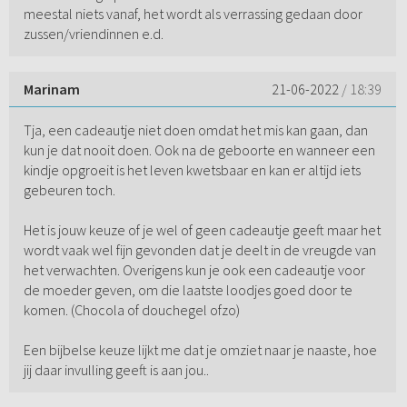
meestal niets vanaf, het wordt als verrassing gedaan door
zussen/vriendinnen e.d.
Marinam
21-06-2022
/ 18:39
Tja, een cadeautje niet doen omdat het mis kan gaan, dan
kun je dat nooit doen. Ook na de geboorte en wanneer een
kindje opgroeit is het leven kwetsbaar en kan er altijd iets
gebeuren toch.
Het is jouw keuze of je wel of geen cadeautje geeft maar het
wordt vaak wel fijn gevonden dat je deelt in de vreugde van
het verwachten. Overigens kun je ook een cadeautje voor
de moeder geven, om die laatste loodjes goed door te
komen. (Chocola of douchegel ofzo)
Een bijbelse keuze lijkt me dat je omziet naar je naaste, hoe
jij daar invulling geeft is aan jou..