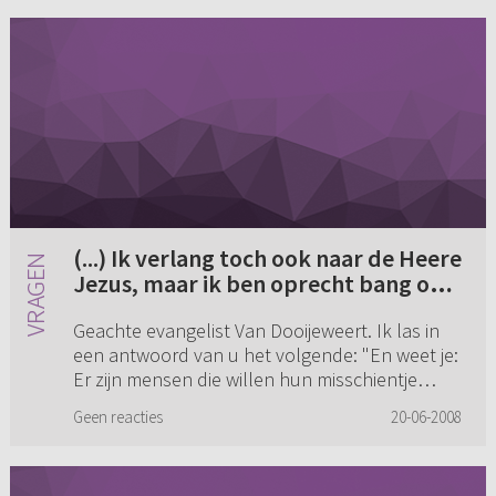
(...) Ik verlang toch ook naar de Heere
Jezus, maar ik ben oprecht bang om
een naakte zondaar te zijn. Hoe kan
Geachte evangelist Van Dooijeweert. Ik las in
dit toch?
een antwoord van u het volgende: "En weet je:
Er zijn mensen die willen hun misschientje
eigenlijk niet kwijt. Zij zijn bang voor het
Geen reacties
20-06-2008
heldere geloofsleven...