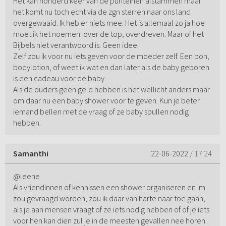
Het kan honderd keer van de puriteinen afstammen maar
het komt nu toch echt via de zgn sterren naar ons land
overgewaaid. Ik heb er niets mee. Het is allemaal zo ja hoe
moet ik het noemen: over de top, overdreven. Maar of het
Bijbels niet verantwoord is. Geen idee.
Zelf zou ik voor nu iets geven voor de moeder zelf. Een bon,
bodylotion, of weet ik wat en dan later als de baby geboren
is een cadeau voor de baby.
Als de ouders geen geld hebben is het wellicht anders maar
om daar nu een baby shower voor te geven. Kun je beter
iemand bellen met de vraag of ze baby spullen nodig
hebben.
Samanthi
22-06-2022
/ 17:24
@leene
Als vriendinnen of kennissen een shower organiseren en im
zou gevraagd worden, zou ik daar van harte naar toe gaan,
als je aan mensen vraagt of ze iets nodig hebben of of je iets
voor hen kan dien zul je in de meesten gevallen nee horen.