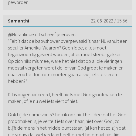
geworden.
Samanthi
22-06-2022
/ 15:56
@Norahlinde dit schreef je erover:
"Feit is dat de babyshower overgewaaid is naar NL vanuit een
seculier Amerika. Waarom? Geen idee, alles moet
tegenwoordig gevierd worden, alles moet steeds gekker.
Op zich niks mis mee, ware het niet dat op al die vieringen
meestal vergeten wordt de lof van God groot te maken en
daar zou het toch om moeten gaan als wij iets te vieren
hebben?"
Dit is ongenuanceerd, heeft niets met God grootmaken te
maken, of je nu wel iets viert of niet.
Ook bij de dame van 53 heb ik ook niet het idee dat het God
grootmaken is, je vertelt iets over haar, niet over God, zo
blijft de mens in het middelpunt staan, (al kan het zo zijn dat
die vrouw dat wel gedaan heeft en het helemaal niet fijn