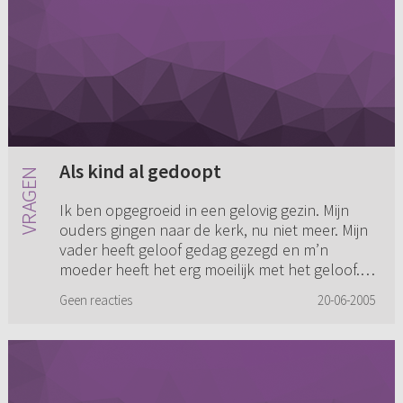
Als kind al gedoopt
Ik ben opgegroeid in een gelovig gezin. Mijn
ouders gingen naar de kerk, nu niet meer. Mijn
vader heeft geloof gedag gezegd en m’n
moeder heeft het erg moeilijk met het geloof.
Ik vond geloof altijd m...
Geen reacties
20-06-2005