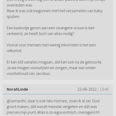
overleden was.
Maar ik was ook begonnen met het verzamelen van baby
spullen.
Een kadootje geven aan een zwangere vrouw is niet
verkeerd, ze heeft toch van alles nodig?
Vooral voor mensen met weinig inkomsten is het een
uitkomst.
Er kan idd vanalles misgaan, dat kan ook na de geboorte.
Ja we mogen vooruitzien en zorgen, maar wel onder
voorbehoud van Jacobus.
NorahLinde
22-06-2022
/ 13:40
@samanthi, daar is ook niks mismee, zoals ik al zei. God
groot maken, dát wordt meestal vergeten en dát was
precies mijn punt. Alles is zo egocentrisch, mensgericht