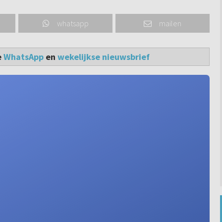
whatsapp
mailen
e
WhatsApp
en
wekelijkse nieuwsbrief