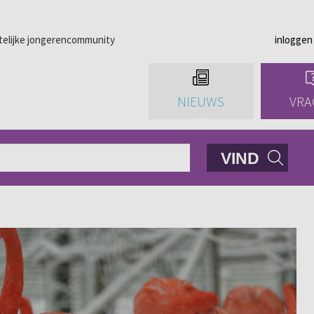
telijke jongerencommunity
inloggen
NIEUWS
VRA
VIND