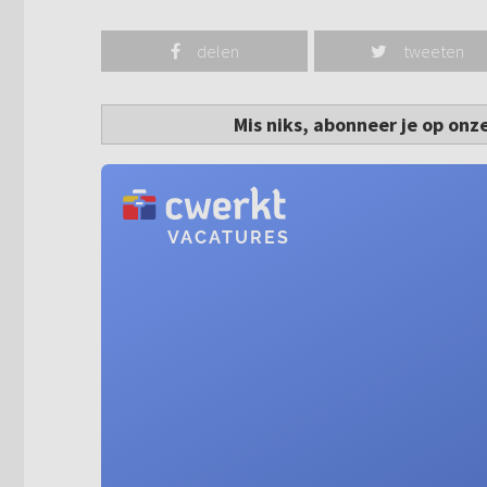
delen
tweeten
Mis niks, abonneer je op onz