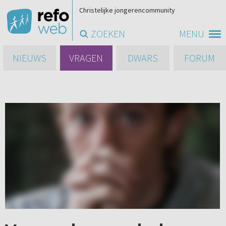
Christelijke jongerencommunity
ZOEKEN
MENU
NIEUWS
VRAGEN
DWARS
FORUM