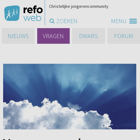
Christelijke jongerencommunity
ZOEKEN
MENU
NIEUWS
VRAGEN
DWARS
FORUM