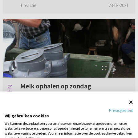
gevolgen heeft. De afgelopen weken waren erg
1 reactie
23-03-2021
stressvol voor mij doorda...
Melk ophalen op zondag
Wij gaan een biologische melkveehouderij
starten. Nu is het zo dat ze een keer per
Privacybeleid
veertien dagen melk ophalen op zondag. Mag
Wij gebruiken cookies
ik daar aan meewerken?
We kunnen deze plaatsen voor analyse van onze bezoekersgegevens, om onze
website te verbeteren, gepersonaliseerde inhoud te tonen en om u een geweldige
Geen reacties
23-03-2018
website-ervaring te bieden. Voor meer informatie over de cookies die we gebruiken