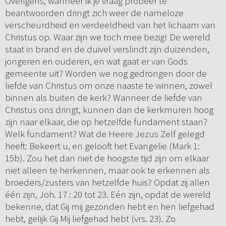
Overigens, wanneer ik je vraag probeer te
beantwoorden dringt zich weer de nameloze
verscheurdheid en verdeeldheid van het lichaam van
Christus op. Waar zijn we toch mee bezig! De wereld
staat in brand en de duivel verslindt zijn duizenden,
jongeren en ouderen, en wat gaat er van Gods
gemeente uit? Worden we nog gedrongen door de
liefde van Christus om onze naaste te winnen, zowel
binnen als buiten de kerk? Wanneer de liefde van
Christus ons dringt, kunnen dan de kerkmuren hoog
zijn naar elkaar, die op hetzelfde fundament staan?
Welk fundament? Wat de Heere Jezus Zelf gelegd
heeft: Bekeert u, en gelooft het Evangelie (Mark 1:
15b). Zou het dan niet de hoogste tijd zijn om elkaar
niet alleen te herkennen, maar ook te erkennen als
broeders/zusters van hetzelfde huis? Opdat zij allen
één zijn, Joh. 17 : 20 tot 23. Eén zijn, opdat de wereld
bekenne, dat Gij mij gezonden hebt en hen liefgehad
hebt, gelijk Gij Mij liefgehad hebt (vrs. 23). Zo