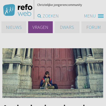
Christelijke jongerencommunity
ZOEKEN
MENU
NIEUWS
VRAGEN
DWARS
FORUM