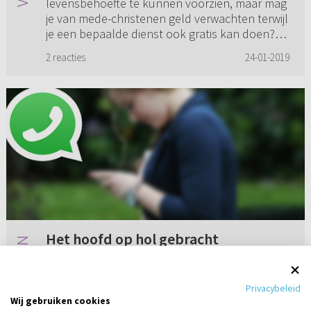
levensbehoefte te kunnen voorzien, maar mag
je van mede-christenen geld verwachten terwijl
je een bepaalde dienst ook gratis kan doen?
Jezus vroeg toch ook geen gel...
2 reacties
24-01-2019
Het hoofd op hol gebracht
Ik ken sinds een aantal maanden een
jongeman op wie ik erg verliefd ben. We
Privacybeleid
hebben elkaar leren kennen tijdens een
Wij gebruiken cookies