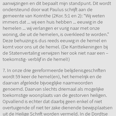
aanwijzingen en dit bepaalt mijn standpunt. Dit wordt
ondersteund door wat Paulus schrijft aan de
gemeente van Korinthe (2Kor. 5:1 en 2): “Wij weten
immers dat ... wij een huis hebben ... eeuwig in de
hemelen ... wij verlangen er vurig naar met onze
woning, die uit de hemelen, is overkleed te worden.”
Deze behuizing is dus reeds eeuwig in de hemel en
komt voor ons uit de hemel. (De Kanttekeningen bij
de Statenvertaling verwijzen hier ook niet naar een –
toekomstig- verblijf in de hemel!)
7. In onze drie gereformeerde belijdenisgeschriften
wordt 59 keer de hemel(en), het hemelrijk en de
daarvan afgeleide bijvoeglijke naamwoorden
genoemd. Daarvan slechts driemaal als mogelijke
toekomstige woonplaats van de gestorven heiligen.
Opvallend is echter dat daarbij geen enkel of niet
overtuigende of niet ter zake dienende bewijsplaatsen
uit de Heilige Schrift worden vermeld. In de Dordtse