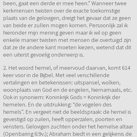
been, gaat een derde er mee heen.” Wanneer twee
kerkmensen twisten over de exacte toekomstige
plaats van de gelovigen, dreigt het gevaar dat ze geen
van beide er zullen mogen komen. Persoonlijk zal ik
hieronder mijn mening geven maar ik wil op geen
enkele manier twisten met mensen die overtuigd zijn
dat ze de andere kant moeten kiezen, wetend dat dit
een uiterst gevoelig onderwerp is.
2. Het woord hemel, of meervoud daarvan, komt 614
keer voor in de Bijbel. Met veel verschillende
vertalingen en betekenissen: uitspansel, wolken,
woonplaats van God en de engelen, hiernamaals, etc.
Ook in synoniem: Koninkrijk Gods = Koninkrijk der
hemelen. En de uitdrukking: “de vogelen des
hemels”. En vergeet niet de beeldspraak: de hemel is
gevestigd op zuilen, heeft opperzalen, poorten en
vensters. Gelovigen zuchten onder het hemelse altaar
(Openbaring 6:9v.); Abraham biedt in een gelijkenis de