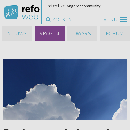
Christelijke jongerencommunity
ZOEKEN
MENU
NIEUWS
VRAGEN
DWARS
FORUM