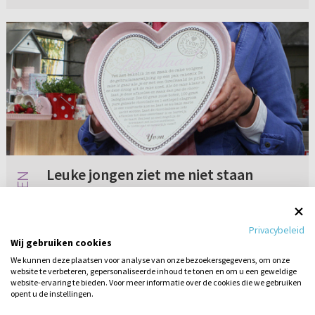
Leuke jongen ziet me niet staan
Ik vind een jongen erg leuk. Ik heb regelmatig
geprobeerd contact te zoeken, echter hij lijkt
Privacybeleid
mij niet te zien staan. Ik ben serieus bezig met
Wij gebruiken cookies
deze dingen. Soms merk ik dat ik dit punt bij de
We kunnen deze plaatsen voor analyse van onze bezoekersgegevens, om onze
Heere kw...
website te verbeteren, gepersonaliseerde inhoud te tonen en om u een geweldige
Geen reacties
17-01-2018
website-ervaring te bieden. Voor meer informatie over de cookies die we gebruiken
opent u de instellingen.