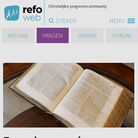
Christelijke jongerencommunity
ZOEKEN
MENU
NIEUWS
VRAGEN
DWARS
FORUM