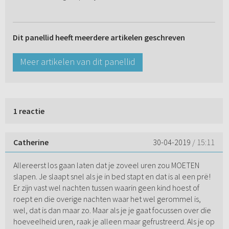
Dit panellid heeft meerdere artikelen geschreven
Meer artikelen van dit panellid
1 reactie
Catherine
30-04-2019
/ 15:11
Allereerst los gaan laten dat je zoveel uren zou MOETEN
slapen. Je slaapt snel als je in bed stapt en dat is al een prë!
Er zijn vast wel nachten tussen waarin geen kind hoest of
roept en die overige nachten waar het wel gerommel is,
wel, dat is dan maar zo. Maar als je je gaat focussen over die
hoeveelheid uren, raak je alleen maar gefrustreerd. Als je op