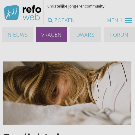
Christelijke jongerencommunity
ZOEKEN
MENU
NIEUWS
VRAGEN
DWARS
FORUM