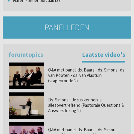
Haten zonder oorzaak (3)
PANELLEDEN
forumtopics
Laatste video's
Q&A met panel: ds. Baars - ds. Simons- ds.
van Kooten - ds. van Vlastuin
(vragenronde 2)
Ds. Simons - Jezus kennen is
allesovertreffend (Pastorale Questions &
Answers lezing 2)
Q&A met panel: ds. Baars - ds. Simons -