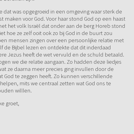
je dat was opgegroeid in een omgeving waar sterk de
est maken voor God. Voor haar stond God op een haast
met het volk Israël dat onder aan de berg Horeb stond
et hoe ze zelf ooit ook zo bij God in de buurt zou
oen mensen zingen over een persoonlijke relatie met
lf de Bijbel lezen en ontdekte dat dit inderdaad
ere Jezus heeft de wet vervuld en de schuld betaald.
gen we die relatie aangaan. Zo hadden deze liedjes
wat ze daarna meer precies ging invullen door de
wat God te zeggen heeft. Zo kunnen verschillende
helpen, mits we centraal zetten wat God ons te
ouden willlen.
ke groet,