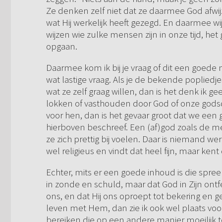
Ze denken zelf niet dat ze daarmee God afwijz
wat Hij werkelijk heeft gezegd. En daarmee wi
wijzen wie zulke mensen zijn in onze tijd, het
opgaan.
Daarmee kom ik bij je vraag of dit een goede 
wat lastige vraag. Als je de bekende poplie
wat ze zelf graag willen, dan is het denk ik 
lokken of vasthouden door God of onze godsd
voor hen, dan is het gevaar groot dat we een
hierboven beschreef. Een (af)god zoals de 
ze zich prettig bij voelen. Daar is niemand 
wel religieus en vindt dat heel fijn, maar ken
Echter, mits er een goede inhoud is die spreek
in zonde en schuld, maar dat God in Zijn on
ons, en dat Hij ons oproept tot bekering en 
leven met Hem, dan zie ik ook wel plaats voor
bereiken die op een andere manier moeilijk te