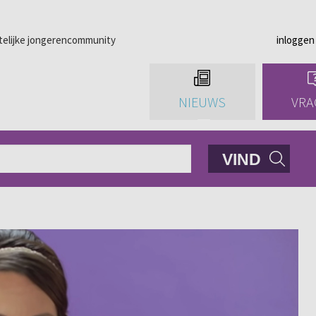
telijke jongerencommunity
inloggen
NIEUWS
VRA
VIND