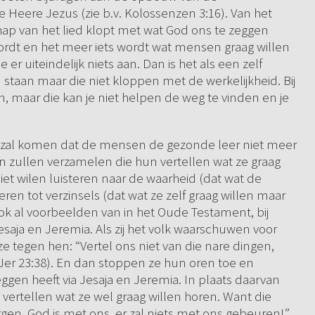
e Heere Jezus (zie b.v. Kolossenzen 3:16). Van het
chap van het lied klopt met wat God ons te zeggen
rdt en het meer iets wordt wat mensen graag willen
 er uiteindelijk niets aan. Dan is het als een zelf
staan maar die niet kloppen met de werkelijkheid. Bij
 maar die kan je niet helpen de weg te vinden en je
tijd zal komen dat de mensen de gezonde leer niet meer
 zullen verzamelen die hun vertellen wat ze graag
et wilen luisteren naar de waarheid (dat wat de
eren tot verzinsels (dat wat ze zelf graag willen maar
 ook al voorbeelden van in het Oude Testament, bij
aja en Jeremia. Als zij het volk waarschuwen voor
 tegen hen: “Vertel ons niet van die nare dingen,
en Jer 23:38). En dan stoppen ze hun oren toe en
ggen heeft via Jesaja en Jeremia. In plaats daarvan
vertellen wat ze wel graag willen horen. Want die
gen, God is met ons, er zal niets met ons gebeuren!”