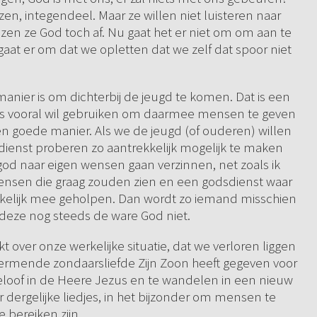
en, integendeel. Maar ze willen niet luisteren naar
jzen ze God toch af. Nu gaat het er niet om om aan te
 gaat er om dat we opletten dat we zelf dat spoor niet
manier is om dichterbij de jeugd te komen. Dat is een
djes vooral wil gebruiken om daarmee mensen te geven
geen goede manier. Als we de jeugd (of ouderen) willen
ienst proberen zo aantrekkelijk mogelijk te maken
 god naar eigen wensen gaan verzinnen, net zoals ik
mensen die graag zouden zien en een godsdienst waar
werkelijk mee geholpen. Dan wordt zo iemand misschien
t deze nog steeds de ware God niet.
t over onze werkelijke situatie, dat we verloren liggen
tfermende zondaarsliefde Zijn Zoon heeft gegeven voor
geloof in de Heere Jezus en te wandelen in een nieuw
 dergelijke liedjes, in het bijzonder om mensen te
 bereiken zijn.