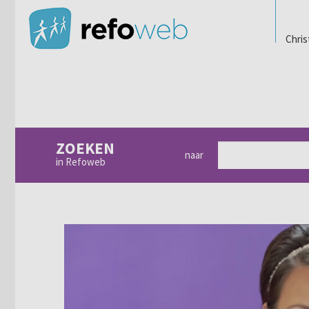
Chris
ZOEKEN
naar
in Refoweb