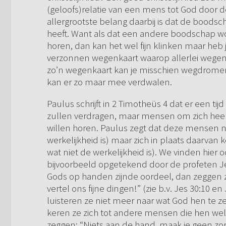
(geloofs)relatie van een mens tot God door d
allergrootste belang daarbij is dat de boods
heeft. Want als dat een andere boodschap wo
horen, dan kan het wel fijn klinken maar heb je
verzonnen wegenkaart waarop allerlei wegen 
zo’n wegenkaart kan je misschien wegdromen,
kan er zo maar mee verdwalen.
Paulus schrijft in 2 Timotheüs 4 dat er een 
zullen verdragen, maar mensen om zich heen
willen horen. Paulus zegt dat deze mensen ni
werkelijkheid is) maar zich in plaats daarvan k
wat niet de werkelijkheid is). We vinden hier
bijvoorbeeld opgetekend door de profeten Jes
Gods op handen zijnde oordeel, dan zeggen ze
vertel ons fijne dingen!” (zie b.v. Jes 30:10 
luisteren ze niet meer naar wat God hen te ze
keren ze zich tot andere mensen die hen wel 
zeggen: “Niets aan de hand, maak je geen zor