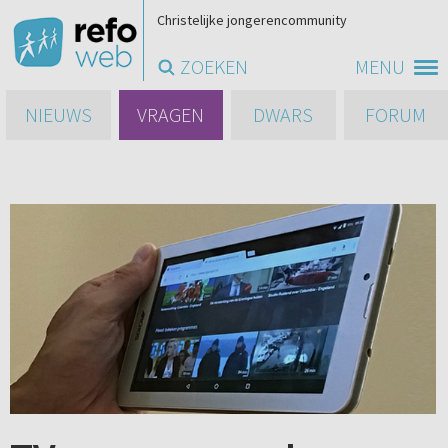
Christelijke jongerencommunity
ZOEKEN
MENU
NIEUWS
VRAGEN
DWARS
FORUM