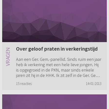
Over geloof praten in verkeringstijd
Aan een Ger. Gem.-panellid. Sinds ruim een jaar
heb ik verkering met een hele lieve jongen. Hij
is opgegroeid in de PKN, maar sinds enkele
jaren zit hij in de HHK. Ik zit zelf in de Ger. Gem.
We prate...
15 reacties
14-01-2013