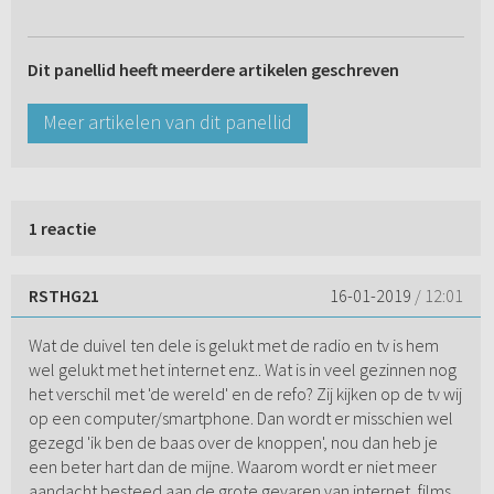
Dit panellid heeft meerdere artikelen geschreven
Meer artikelen van dit panellid
1 reactie
RSTHG21
16-01-2019
/ 12:01
Wat de duivel ten dele is gelukt met de radio en tv is hem
wel gelukt met het internet enz.. Wat is in veel gezinnen nog
het verschil met 'de wereld' en de refo? Zij kijken op de tv wij
op een computer/smartphone. Dan wordt er misschien wel
gezegd 'ik ben de baas over de knoppen', nou dan heb je
een beter hart dan de mijne. Waarom wordt er niet meer
aandacht besteed aan de grote gevaren van internet, films,