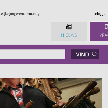
telijke jongerencommunity
inloggen
NIEUWS
VRA
VIND