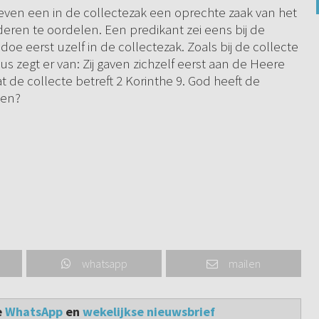
t geven een in de collectezak een oprechte zaak van het
eren te oordelen. Een predikant zei eens bij de
oe eerst uzelf in de collectezak. Zoals bij de collecte
zegt er van: Zij gaven zichzelf eerst aan de Heere
t de collecte betreft 2 Korinthe 9. God heeft de
ten?
whatsapp
mailen
e
WhatsApp
en
wekelijkse nieuwsbrief