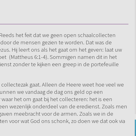
 Reeds het feit dat we geen open schaalcollecten
m door de mensen gezien te worden. Dat was de
us. Hij leert ons als het gaat om het geven: laat uw
oet (Mattheus 6:1-4). Sommigen namen dit in het
ienst zonder te kijken een greep in de portefeuille
 collectezak gaat. Alleen de Heere weet hoe veel we
k kunnen we vandaag de dag ons geld op een
aar het om gaat bij het collecteren: het is een
 een wezenlijk onderdeel van de eredienst. Zoals men
 gaven meebracht voor de armen. Zoals we in de
iten voor wat God ons schonk, zo doen we dat ook via