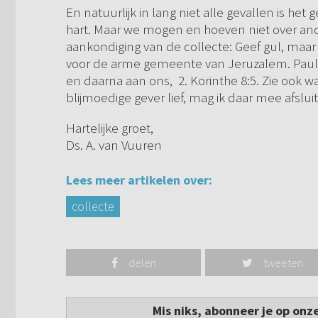
En natuurlijk in lang niet alle gevallen is he
hart. Maar we mogen en hoeven niet over and
aankondiging van de collecte: Geef gul, maar d
voor de arme gemeente van Jeruzalem. Paulus 
en daarna aan ons, 2. Korinthe 8:5. Zie ook wa
blijmoedige gever lief, mag ik daar mee afslui
Hartelijke groet,
Ds. A. van Vuuren
Lees meer artikelen over:
collecte
delen
tweeten
Mis niks, abonneer je op onz