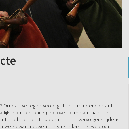
ecte
en? Omdat we tegenwoordig steeds minder contant
elijker om per bank geld over te maken naar de
nten of bonnen te kopen, om die vervolgens tijdens
Zijn we zo wantrouwend jegens elkaar dat we door