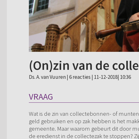
(On)zin van de coll
Ds. A. van Vuuren |
6 reacties
| 11-12-2018| 10:36
VRAAG
Wat is de zin van collectebonnen- of munt
geld gebruiken en op zak hebben is het makk
gemeente. Maar waarom gebeurt dit door mu
de eredienst in de collectezak te stoppen? 