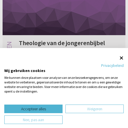
Theologie van de jongerenbijbel
Aan iemand van de Ger. Gem. De generale
synode heeft zich opnieuw tegen de HSV
Privacybeleid
uitgesproken. Nu echter niet alleen tegen de
Wij gebruiken cookies
HSV, maar ook tegen de theologie van de
We kunnen deze plaatsen voor analyse van onze bezoekersgegevens, om onze
jongerenbijbel. Wat zijn de concrete...
website te verbeteren, gepersonaliseerde inhoud te tonen en om u een geweldige
Geen reacties
25-09-2013
website-ervaring te bieden. Voor meer informatie over de cookies die we gebruiken
opent u de instellingen.
Stel hier
een vraag
design website door
Accepteer alles
Weigeren
website-ontwikkeling door
Nee, pas aan
hosting website door