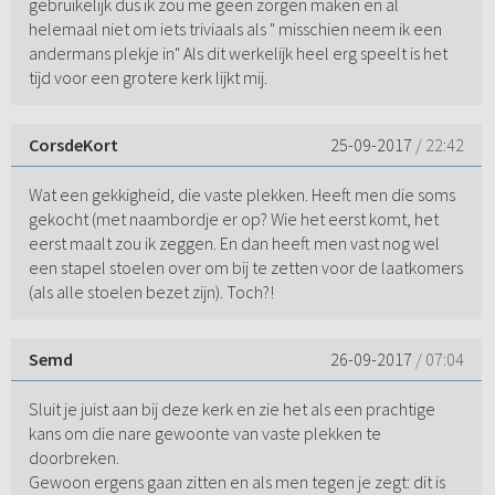
gebruikelijk dus ik zou me geen zorgen maken en al
helemaal niet om iets triviaals als " misschien neem ik een
andermans plekje in" Als dit werkelijk heel erg speelt is het
tijd voor een grotere kerk lijkt mij.
CorsdeKort
25-09-2017
/ 22:42
Wat een gekkigheid, die vaste plekken. Heeft men die soms
gekocht (met naambordje er op? Wie het eerst komt, het
eerst maalt zou ik zeggen. En dan heeft men vast nog wel
een stapel stoelen over om bij te zetten voor de laatkomers
(als alle stoelen bezet zijn). Toch?!
Semd
26-09-2017
/ 07:04
Sluit je juist aan bij deze kerk en zie het als een prachtige
kans om die nare gewoonte van vaste plekken te
doorbreken.
Gewoon ergens gaan zitten en als men tegen je zegt: dit is