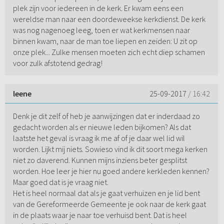
plek zijn voor iedereen in de kerk. Er kwam eens een
wereldse man naar een doordeweekse kerkdienst. De kerk
was nog nagenoeg leeg, toen er wat kerkmensen naar
binnen kwam, naar de man toe liepen en zeiden: U zit op
onze plek... Zulke mensen moeten zich echt diep schamen
voor zulk afstotend gedrag!
leene
25-09-2017
/ 16:42
Denk je dit zelf of heb je aanwijzingen dat er inderdaad zo
gedacht worden als er nieuwe leden bijkomen? Als dat
laatste het geval is vraag ik me af of je daar wel lid wil
worden. Lijkt mij niets. Sowieso vind ik dit soort mega kerken
niet zo daverend. Kunnen mijns inziens beter gesplitst
worden. Hoe leer je hier nu goed andere kerkleden kennen?
Maar goed dat is je vraag niet.
Het is heel normaal dat als je gaat verhuizen en je lid bent
van de Gereformeerde Gemeente je ook naar de kerk gaat
in de plaats waar je naar toe verhuisd bent. Dat is heel