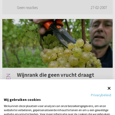
Geen reacties
27-02-2007
Wijnrank die geen vrucht draagt
Onlangs preekte bij ons een gastpredikant
over de Wijnstok en de ranken (Johannes 15:
Privacybeleid
1-6). Een week later hoorden we weer een
Wij gebruiken cookies
preek over dit thema. Maar de uitleg was
We kunnen deze plaatsen voor analyse van onze bezoekersgegevens, om onze
anders. Ik kan helaas geen gro...
website te verbeteren, gepersonaliseerde inhoud te tonen en om u een geweldige
Geen reacties
27-02-2024
website-ervaring te bieden. Voor meer informatie over de cookies die we gebruiken