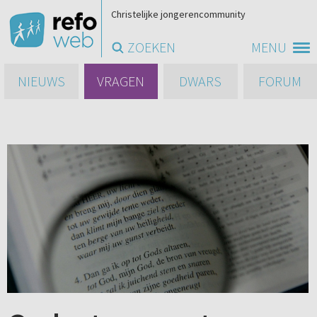
Christelijke jongerencommunity
ZOEKEN
MENU
NIEUWS
VRAGEN
DWARS
FORUM