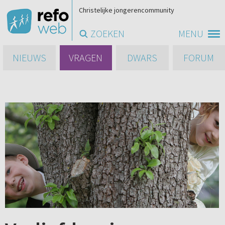
Christelijke jongerencommunity
ZOEKEN
MENU
NIEUWS
VRAGEN
DWARS
FORUM