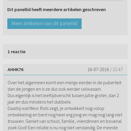
Dit panellid heeft meerdere artikelen geschreven
Meer artikelen van dit panellid
1 reactie
AHHK76
16-07-2016
/ 21:47
Over het algemeen komt een meisje eerder in de puberteit
dan de jongen en is ze dus ook eerder volwassen.
Dus eigenlijk is het leeftijdverschil tussen jullie groter, dan 2
jaar en dus minstens het dubbele.
Daarbij wat Mevr. Rots zegt, je ontwikkelt nog volop
ontwikkeling en bent nog heel erg jong en mag nog lang niet
trouwen. Geniet van school, familie, vriendinnen en bovenal
zoek God! Een relatie is nu nog niet verstandig. De meeste