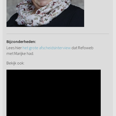
Bijzonderheden:
Lees hier
het grote afscheidsinterview
dat Refoweb
met Marijke had.
Bekijk ook: