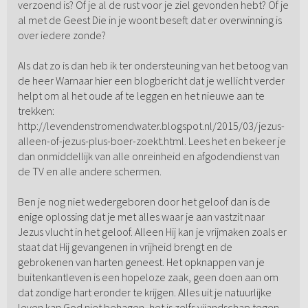
verzoend is? Of je al de rust voor je ziel gevonden hebt? Of je
al met de Geest Die in je woont beseft dat er overwinning is
over iedere zonde?
Als dat zo is dan heb ik ter ondersteuning van het betoog van
de heer Warnaar hier een blogbericht dat je wellicht verder
helpt om al het oude af te leggen en het nieuwe aan te
trekken:
http://levendenstromendwater.blogspot.nl/2015/03/jezus-
alleen-of-jezus-plus-boer-zoekt.html. Lees het en bekeer je
dan onmiddellijk van alle onreinheid en afgodendienst van
de TV en alle andere schermen.
Ben je nog niet wedergeboren door het geloof dan is de
enige oplossing dat je met alles waar je aan vastzit naar
Jezus vlucht in het geloof. Alleen Hij kan je vrijmaken zoals er
staat dat Hij gevangenen in vrijheid brengt en de
gebrokenen van harten geneest. Het opknappen van je
buitenkantleven is een hopeloze zaak, geen doen aan om
dat zondige hart eronder te krijgen. Alles uit je natuurlijke
leven kan God niet behagen, het is zelfs vijandschap tegen