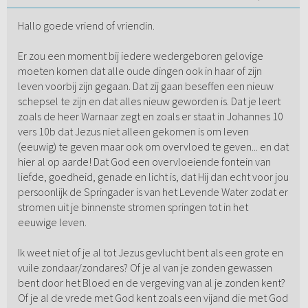
Hallo goede vriend of vriendin.
Er zou een moment bij iedere wedergeboren gelovige
moeten komen dat alle oude dingen ook in haar of zijn
leven voorbij zijn gegaan. Dat zij gaan beseffen een nieuw
schepsel te zijn en dat alles nieuw geworden is. Dat je leert
zoals de heer Warnaar zegt en zoals er staat in Johannes 10
vers 10b dat Jezus niet alleen gekomen is om leven
(eeuwig) te geven maar ook om overvloed te geven... en dat
hier al op aarde! Dat God een overvloeiende fontein van
liefde, goedheid, genade en licht is, dat Hij dan echt voor jou
persoonlijk de Springader is van het Levende Water zodat er
stromen uit je binnenste stromen springen tot in het
eeuwige leven.
Ik weet niet of je al tot Jezus gevlucht bent als een grote en
vuile zondaar/zondares? Of je al van je zonden gewassen
bent door het Bloed en de vergeving van al je zonden kent?
Of je al de vrede met God kent zoals een vijand die met God