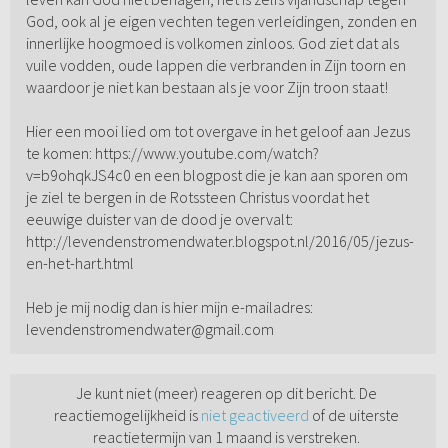
God, ook al je eigen vechten tegen verleidingen, zonden en
innerlijke hoogmoed is volkomen zinloos. God ziet dat als
vuile vodden, oude lappen die verbranden in Zijn toorn en
waardoor je niet kan bestaan als je voor Zijn troon staat!
Hier een mooi lied om tot overgave in het geloof aan Jezus
te komen: https://www.youtube.com/watch?
v=b9ohqkJS4c0 en een blogpost die je kan aan sporen om
je ziel te bergen in de Rotssteen Christus voordat het
eeuwige duister van de dood je overvalt:
http://levendenstromendwater.blogspot.nl/2016/05/jezus-
en-het-hart.html
Heb je mij nodig dan is hier mijn e-mailadres:
levendenstromendwater@gmail.com
Je kunt niet (meer) reageren op dit bericht. De
reactiemogelijkheid is
niet geactiveerd
of de uiterste
reactietermijn van 1 maand is verstreken.