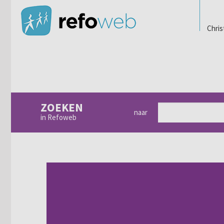
Chris
ZOEKEN
naar
in Refoweb