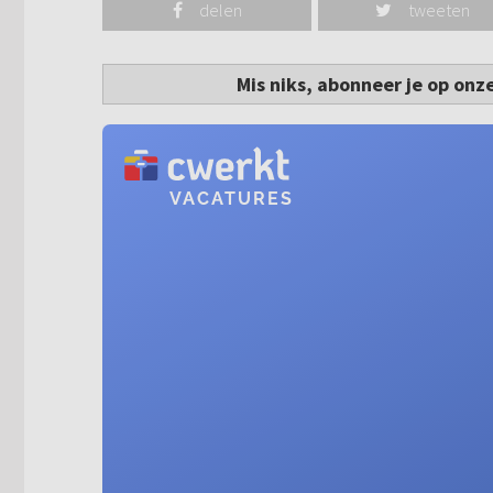
delen
tweeten
Mis niks, abonneer je op onz