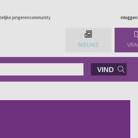
telijke jongerencommunity
inloggen
NIEUWS
VRA
VIND