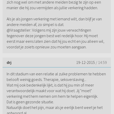
zich nog wel om met andere meiden bezig te zijn op een
manier die hij zou vermijden als jullie verkering hadden.
Als je als jongen verkering met iemand wilt, dan blijf je van
andere meiden af, zo simpel is dat.
@Vraagsteller: Volgens mij zijn jouw verwachtingen
tegenover deze jongen best wel redelijk hoor. Hij moet
eerst maar eens laten zien dat hij jou echt en jou alleen wil,
voordat je zoiets opnieuw zou moeten aangaan.
drj
19-12-2015
/ 14:59
In dit stadium van een relatie al zulke problemen te hebben
belooft weinig goeds. Therapie, seksverslaving...
Wat mij ook bedenkelijk lijkt, is dat hij jou min of meer
verantwoordelijk maakt voor wat hij doet. Jij "moet"
verkering met hem nemen om hem te helpen eigenlijk.
Dat is geen gezonde situatie.
Natuurlijk doet het pijn, maar als je eerlijk bent weet je het
antwoord al.