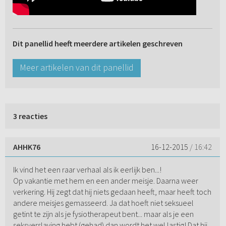
Dit panellid heeft meerdere artikelen geschreven
Meer artikelen van dit panellid
3 reacties
AHHK76
16-12-2015
/ 16:42
Ik vind het een raar verhaal als ik eerlijk ben...!
Op vakantie met hem en een ander meisje. Daarna weer
verkering. Hij zegt dat hij niets gedaan heeft, maar heeft toch
andere meisjes gemasseerd. Ja dat hoeft niet seksueel
getint te zijn als je fysiotherapeut bent... maar als je een
seksverslaving hebt (gehad) dan wordt het wel lastig! Dat hij