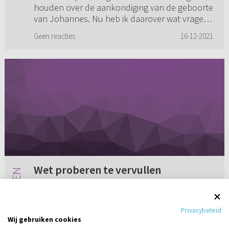
houden over de aankondiging van de geboorte
van Johannes. Nu heb ik daarover wat vragen.
Was Zacharias hogepriester? Zo niet, deed hij
Geen reacties
16-12-2021
dan alleen het reukoffe...
Wet proberen te vervullen
Ik heb een vraag over de wet. In Romeinen
10:4 staat dat het einddoel van de wet Christus
Privacybeleid
is. Daarvoor was de wet een tuchtmeester,
Wij gebruiken cookies
totdat Christus kwam. Met de komst van