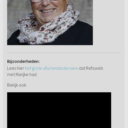
Bijzonderheden:
Lees hier
het grote afscheidsinterview
dat Refoweb
met Marijke had.
Bekijk ook: