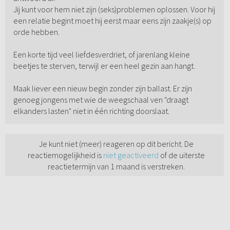
Jij kunt voor hem niet zijn (seks)problemen oplossen. Voor hij
een relatie begint moet hij eerst maar eens zijn zaakje(s) op
orde hebben.
Een korte tijd veel liefdesverdriet, of jarenlang kleine
beetjes te sterven, terwijl er een heel gezin aan hangt.
Maak liever een nieuw begin zonder zijn ballast. Er zijn
genoeg jongens met wie de weegschaal ven "draagt
elkanders lasten" niet in één richting doorslaat.
Je kunt niet (meer) reageren op dit bericht. De
reactiemogelijkheid is
niet geactiveerd
of de uiterste
reactietermijn van 1 maand is verstreken.