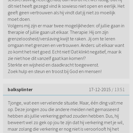
dit niet heeft gezegd vind ik sowieso niet open en eerlijk. Het
geeft geen vertrouwen als hij vindt dat jij niet zo moeilijk
moet doen.
Volgens mij zijn er maar twee mogelijkheden: of jullie gaan in
therapie of jullie gaan uit elkaar. Therapie: Hij om zijn
grenzeloosheid/verslaving kwijt te raken. Jij om te leren
omgaan met grenzen en vertrouwen. Anders: uit elkaar want
zo komt het niet goed. Echt niet! Dat klinkt negatief, maar ik
zie niet hoe dit vanzelf gaat kan komen!?
Sterkte en wijsheid en daadkracht toegewenst.
Zoek hulp en steun en troost bij God en mensen!
balksplinter
17-12-2015
/ 13:51
Tjonge, wat een vervelende situatie. Maar, één ding valt me
op. Deze jongen zou die andere meiden neit gemasseerd
hebben als jullie verkering gehad zouden hebben. Dus, hij
beweert wel zo gek op jou te zijn dat hij verkering met je wil,
maar zolang die verkering er nog niet is veroorlooft hij het