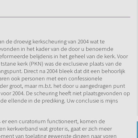
an de droevig kerkscheuring van 2004 wat te
sgevonden in het kader van de door u benoemde
eformeerde belijdenis in het geheel van de kerk. Voor
stane kerk (PKN) was de exclusieve plaats van de
ngspunt. Direct na 2004 bleek dat dit een behoorlijk
waren ook personen met een confessionele
nder groot, maar m.b.t. het door u aangedragen punt
 voor 2004. De scheuring heeft niet plaatsgevonden op
 de ellende in de prediking. Uw conclusie is mijns
s er een curatorium functioneert, komen de
een kerkverband wat groter is, gaat er zich meer
oment van toelating gewenste dingen naar voren