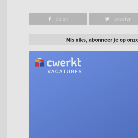
delen
tweeten
Mis niks, abonneer je op onz