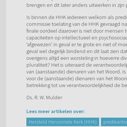
brengen en dit later anders uitwerken in zijn 
Is binnen de HHK iedereen welkom als predik
commissie toelating van de HHK gevraagd naa
finale oordeel daarover is niet door mensen
capaciteiten op intellectueel en psychosoci
‘afgewezen’ in geval er te grote en niet of moeil
geval wel degelijk bindend en dit laat zien da
overigens altijd een worsteling in hoeverre di
pluraliteit? Het is uiteraard de verantwoordel
van (aanstaande) dienaren van het Woord. I
voor de (aanstaande) dienaren van het Woord 
betrekking tot uw verantwoordelijkheid de b
Ds. R. W. Mulder
Lees meer artikelen over:
Hersteld Hervormde Kerk (HHK)
predikants