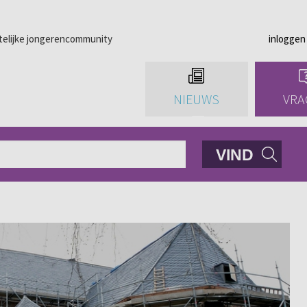
telijke jongerencommunity
inloggen
NIEUWS
VRA
VIND