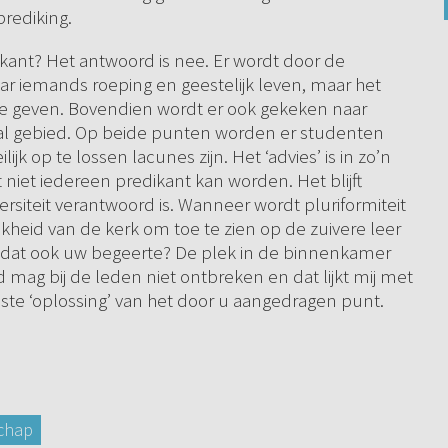
prediking.
ant? Het antwoord is nee. Er wordt door de
r iemands roeping en geestelijk leven, maar het
 te geven. Bovendien wordt er ook gekeken naar
aal gebied. Op beide punten worden er studenten
ijk op te lossen lacunes zijn. Het ‘advies’ is in zo’n
t niet iedereen predikant kan worden. Het blijft
versiteit verantwoord is. Wanneer wordt pluriformiteit
ijkheid van de kerk om toe te zien op de zuivere leer
s dat ook uw begeerte? De plek in de binnenkamer
mag bij de leden niet ontbreken en dat lijkt mij met
este ‘oplossing’ van het door u aangedragen punt.
chap