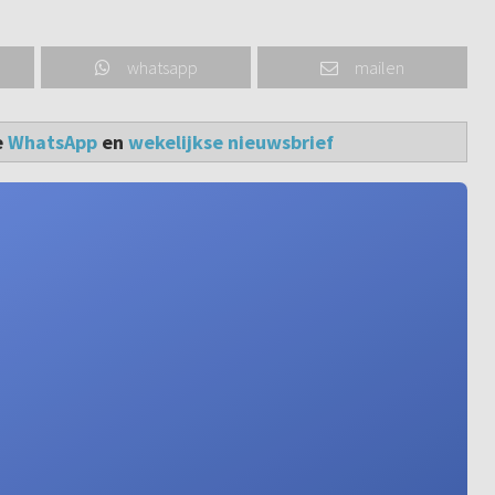
whatsapp
mailen
e
WhatsApp
en
wekelijkse nieuwsbrief