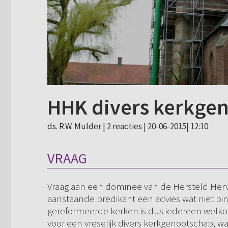
HHK divers kerkge
ds. R.W. Mulder |
2 reacties
| 20-06-2015| 12:10
VRAAG
Vraag aan een dominee van de Hersteld Herv
aanstaande predikant een advies wat niet bin
gereformeerde kerken is dus iedereen welkom
voor een vreselijk divers kerkgenootschap, wa