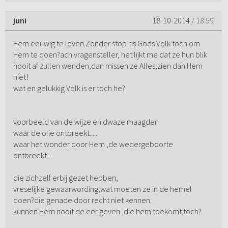
juni
18-10-2014
/ 18:59
Hem eeuwig te loven.Zonder stop!tis Gods Volk toch om
Hem te doen?ach vragensteller, het lijkt me dat ze hun blik
nooit af zullen wenden,dan missen ze Alles,zien dan Hem
niet!
wat en gelukkig Volk is er toch he?
voorbeeld van de wijze en dwaze maagden
waar de olie ontbreekt.....
waar het wonder door Hem ,de wedergeboorte
ontbreekt....
die zichzelf erbij gezet hebben,
vreselijke gewaarwording,wat moeten ze in de hemel
doen?die genade door recht niet kennen.
kunnen Hem nooit de eer geven ,die hem toekomt,toch?