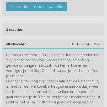
Meer artikelen van dit panellid
3 reacties
elisdewaard
16-10-2014
/ 18:44
Het is nog veel eenvoudiger: Niemand kan het daar niet naar
zijn/haar zin hebben. Wie God waarachtig liefheeft en
genade ontvangen heeft, zal in de hemel komen en
verenigd zijn met God. Ondenkbaar dat je het daar niet 'naar
je zin' hebt.
Overigens link ik nog altijd catechisatie aan de Catechismus,
en niet aan een werkboekje. Het gaat er niet om dat je weet
dat bepaalde mensen het niet naar hun zin hebben, het
gaat erom dat je de Bijbelse leer je eigen maakt en gefocust
raakt op het heil in Christus. Maar goed, dat even terzijde.