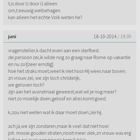
t,is door U door U alleen
om,t eeuwig welbehagen
kan alleen het echte Volk weten he?
juni
18-10-2014
/ 19:30
vragensteller,k dacht even aan een sterfbed.
de persoon zei,ik wilde nog zo graag naar Rome op vakantie
en nu zo![zeer ernstig]
hoe het straks moet,weet ik niet hoor.Hij wees naar boven.
zn vrouw zei, we zijn toch christelijk,
we geloven toch?
zijn aan het avondmaal geweest,wat wil je nog meer?
niet zo moeilijk doen,geloof en alles komt goed.
k,zou niet weten wat ik daar moet doen,zei hij.
ach ja,we zijn zondaren,maar ik voel dat niet hoor.
joh. mooie gouden straten,nooit meer ziek,zn vrouw was erg
lief.en zei,over een poosje kom ik bij je.