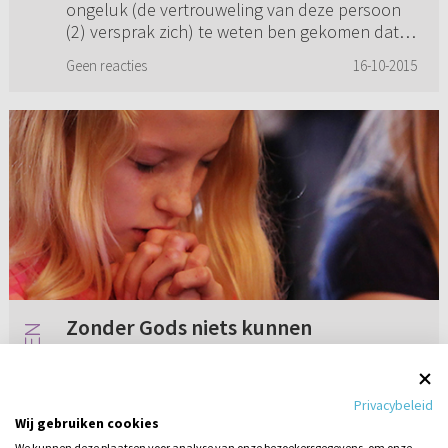
ongeluk (de vertrouweling van deze persoon
(2) versprak zich) te weten ben gekomen dat
deze persoon (2) wors...
Geen reacties
16-10-2015
Zonder Gods niets kunnen
We kunnen niet geloven, dus “bid er maar om
of het gegeven wordt...” In hoeverre is het
Privacybeleid
bijbels om dit door te trekken? We kunnen niet
Wij gebruiken cookies
bidden als God ons dat niet geeft. We kunnen
We kunnen deze plaatsen voor analyse van onze bezoekersgegevens, om onze