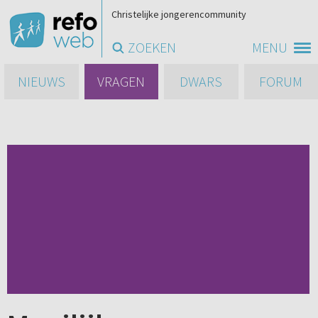
Christelijke jongerencommunity
ZOEKEN
MENU
NIEUWS
VRAGEN
DWARS
FORUM