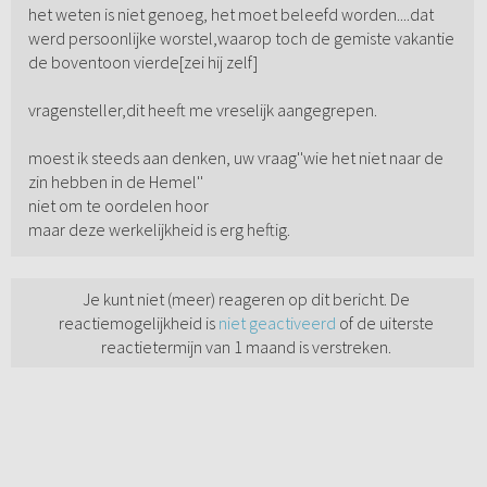
het weten is niet genoeg, het moet beleefd worden....dat
werd persoonlijke worstel,waarop toch de gemiste vakantie
de boventoon vierde[zei hij zelf]
vragensteller,dit heeft me vreselijk aangegrepen.
moest ik steeds aan denken, uw vraag''wie het niet naar de
zin hebben in de Hemel''
niet om te oordelen hoor
maar deze werkelijkheid is erg heftig.
Je kunt niet (meer) reageren op dit bericht. De
reactiemogelijkheid is
niet geactiveerd
of de uiterste
reactietermijn van 1 maand is verstreken.