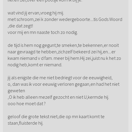
wat vind jij ervan,vroeg hij mij.
met schroom,zei k zonder wedergeboorte....tis Gods Woord
,die dat zegt!
voor mij en mn naaste toch zo nodig.
de tijd is hem nog gegunt,te smeken,te bekennen,er nooit
naar gevraagd te hebben,zichzelf bekeerd zei hij,en....er
kwam niemand v d fam. meer bij hem.Hij zei,juist nu k het zo
nodig heb,komt er niemand.
jij als enigste die me niet bedriegt voor de eeuwigheid,
o, dan was ik voor eeuwig verloren gegaan,en had het niet
geweten
,O ik heb alleen mezelf gezocht en niet U,kermde hij.
ooo hoe moet dat ?
geloof die grote tekst niet,die op mn kaart komt te
staan,fluisterde hij.