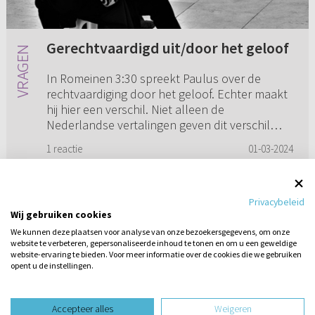
Gerechtvaardigd uit/door het geloof
In Romeinen 3:30 spreekt Paulus over de
rechtvaardiging door het geloof. Echter maakt
hij hier een verschil. Niet alleen de
Nederlandse vertalingen geven dit verschil
weer, maar het Grieks ook. De jod...
1 reactie
01-03-2024
Privacybeleid
Wij gebruiken cookies
1
2
3
4
5
...
13
We kunnen deze plaatsen voor analyse van onze bezoekersgegevens, om onze
website te verbeteren, gepersonaliseerde inhoud te tonen en om u een geweldige
website-ervaring te bieden. Voor meer informatie over de cookies die we gebruiken
opent u de instellingen.
Stel hier
een vraag
design website door
Accepteer alles
Weigeren