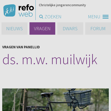
Christelijke jongerencommunity
ZOEKEN
MENU
NIEUWS
VRAGEN
DWARS
FORUM
VRAGEN VAN PANELLID
ds. m.w. muilwijk