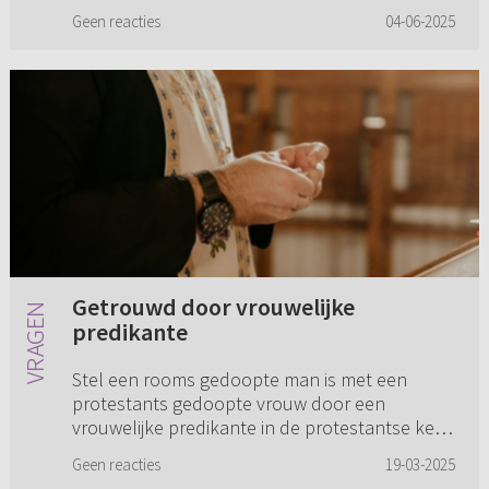
is en blijft leuk om hier...
Geen reacties
04-06-2025
Getrouwd door vrouwelijke
predikante
Stel een rooms gedoopte man is met een
protestants gedoopte vrouw door een
vrouwelijke predikante in de protestantse kerk
getrouwd. Ze waren wel beide van tevoren tot
Geen reacties
19-03-2025
geloof gekomen, maar wisten nog w...