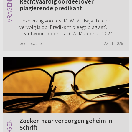
Rechtvaardig oordeel over
plagiërende predikant
Deze vraag voor ds. M. W. Muilwijk die een
vervolg is op 'Predikant pleegt plagiaat',
beantwoord door ds. R. W. Mulder uit 2024. U
verwijst in het antwoord 'Ten einde raad in
Geen reacties
22-01-2026
gemeente' naar de mogelij...
Zoeken naar verborgen geheim in
Schrift