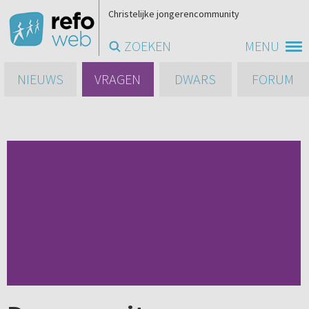
Christelijke jongerencommunity
ZOEKEN
MENU
NIEUWS
VRAGEN
DWARS
FORUM