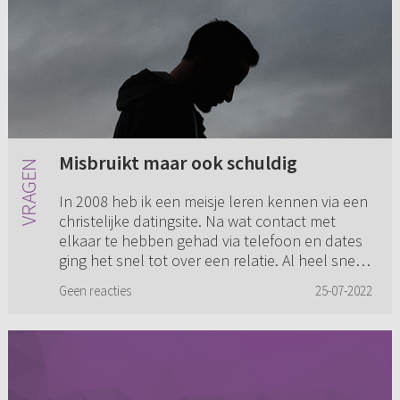
Misbruikt maar ook schuldig
In 2008 heb ik een meisje leren kennen via een
christelijke datingsite. Na wat contact met
elkaar te hebben gehad via telefoon en dates
ging het snel tot over een relatie. Al heel snel
deden we seksue...
Geen reacties
25-07-2022