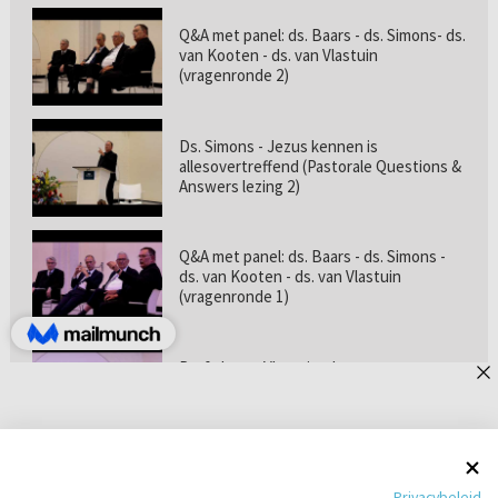
Q&A met panel: ds. Baars - ds. Simons- ds.
van Kooten - ds. van Vlastuin
(vragenronde 2)
Ds. Simons - Jezus kennen is
allesovertreffend (Pastorale Questions &
Answers lezing 2)
Q&A met panel: ds. Baars - ds. Simons -
ds. van Kooten - ds. van Vlastuin
(vragenronde 1)
Prof. dr. van Vlastuin - Is
geloofszekerheid de norm? (Pastorale
Questions & Answers lezing 1)
Pastorie online - met ds. Tramper over
Privacybeleid