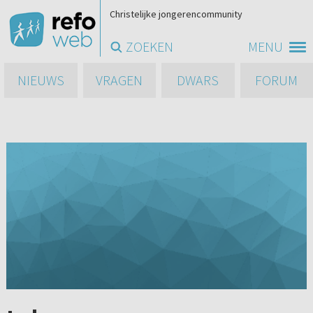
Christelijke jongerencommunity
ZOEKEN
MENU
NIEUWS
VRAGEN
DWARS
FORUM