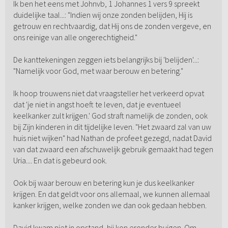
Ik ben het eens met Johnvb, 1 Johannes 1 vers 9 spreekt
duidelijke taal...: "Indien wij onze zonden belijden, Hij is
getrouw en rechtvaardig, dat Hij ons de zonden vergeve, en
ons reinige van alle ongerechtigheid."
De kanttekeningen zeggen iets belangrijks bij 'belijden'...:
"Namelijk voor God, met waar berouw en betering."
Ik hoop trouwens niet dat vraagsteller het verkeerd opvat
dat 'je niet in angst hoeft te leven, dat je eventueel
keelkanker zult krijgen.' God straft namelijk de zonden, ook
bij Zijn kinderen in dit tijdelijke leven. "Het zwaard zal van uw
huis niet wijken" had Nathan de profeet gezegd, nadat David
van dat zwaard een afschuwelijk gebruik gemaakt had tegen
Uria.... En dat is gebeurd ook.
Ook bij waar berouw en betering kun je dus keelkanker
krijgen. En dat geldt voor ons allemaal, we kunnen allemaal
kanker krijgen, welke zonden we dan ook gedaan hebben.
David kwam niet in opstand, hij kon eronder buigen. Om