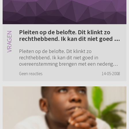
Pleiten op de belofte. Dit klinkt zo
rechthebbend. Ik kan dit niet goed in
overeenstemming brengen met een
Pleiten op de belofte. Dit klinkt zo
nederige, ootmoedige gestalte. Het
rechthebbend. Ik kan dit niet goed in
is net alsof God iets aan de pleiter
overeenstemming brengen met een nederige,
verplicht is (...)
ootmoedige gestalte. Het is net alsof God iets
Geen reacties
14-05-2008
aan de pleiter verplicht is. Graag z...