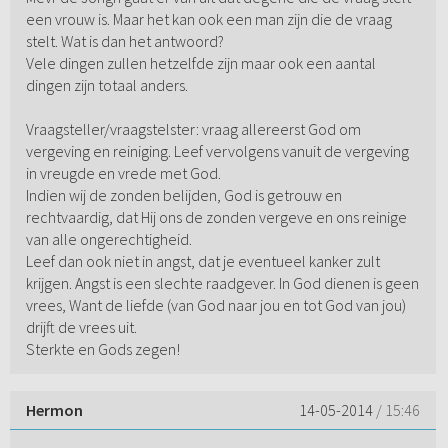
een vrouw is. Maar het kan ook een man zijn die de vraag
stelt. Wat is dan het antwoord?
Vele dingen zullen hetzelfde zijn maar ook een aantal
dingen zijn totaal anders.
Vraagsteller/vraagstelster: vraag allereerst God om
vergeving en reiniging. Leef vervolgens vanuit de vergeving
in vreugde en vrede met God.
Indien wij de zonden belijden, God is getrouw en
rechtvaardig, dat Hij ons de zonden vergeve en ons reinige
van alle ongerechtigheid.
Leef dan ook niet in angst, dat je eventueel kanker zult
krijgen. Angst is een slechte raadgever. In God dienen is geen
vrees, Want de liefde (van God naar jou en tot God van jou)
drijft de vrees uit.
Sterkte en Gods zegen!
Hermon
14-05-2014
/ 15:46