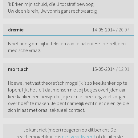
'k Erken mijn schuld, die U tot straf bewoog;
Uw doen is rein, Uw vonnis gans rechtvaardig.
drernie
14-05-2014
/ 20:07
Is het nodig om bijbelteksten aan te halen? Het betreft een
medische vraag.
mortlach
15-05-2014
/ 12:01
Hoewel het vast theoretisch mogelijk is zo keelkanker op te
lopen, lijkt het feit dat mensen niet bij bosjes overlijden aan
keelkanker een bewijs dat je je er niet heel erg veel zorgen
over hoeft te maken. Je bent namelijk echt niet de enige die
zich inlaat met oraal seksueel contact.
Je kunt niet (meer) reageren op dit bericht. De
reactiemogelijkheid is
niet geactiveerd
of de uiterste