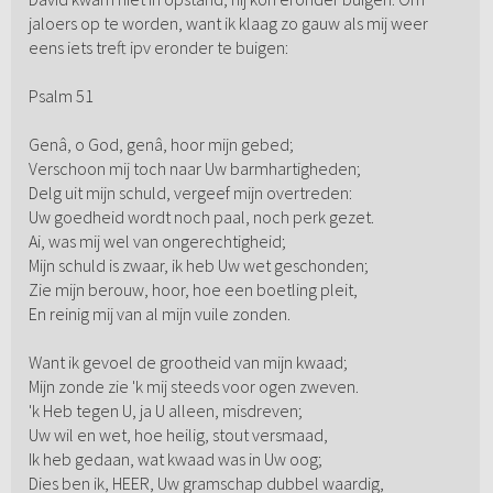
jaloers op te worden, want ik klaag zo gauw als mij weer
eens iets treft ipv eronder te buigen:
Psalm 51
Genâ, o God, genâ, hoor mijn gebed;
Verschoon mij toch naar Uw barmhartigheden;
Delg uit mijn schuld, vergeef mijn overtreden:
Uw goedheid wordt noch paal, noch perk gezet.
Ai, was mij wel van ongerechtigheid;
Mijn schuld is zwaar, ik heb Uw wet geschonden;
Zie mijn berouw, hoor, hoe een boetling pleit,
En reinig mij van al mijn vuile zonden.
Want ik gevoel de grootheid van mijn kwaad;
Mijn zonde zie 'k mij steeds voor ogen zweven.
'k Heb tegen U, ja U alleen, misdreven;
Uw wil en wet, hoe heilig, stout versmaad,
Ik heb gedaan, wat kwaad was in Uw oog;
Dies ben ik, HEER, Uw gramschap dubbel waardig,