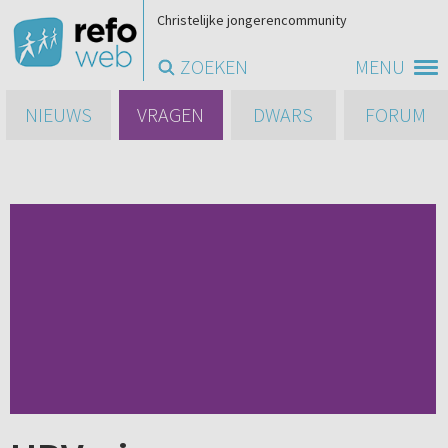
Christelijke jongerencommunity
ZOEKEN
MENU
NIEUWS
VRAGEN
DWARS
FORUM