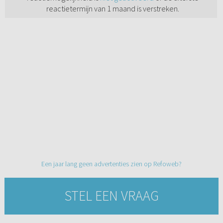
reactietermijn van 1 maand is verstreken.
Een jaar lang geen advertenties zien op Refoweb?
STEL EEN VRAAG