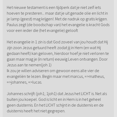
Het nieuwe testament is een tijdperk dat je niet zelf iets
hoeven te presteren... maar dat je uit genade olie en licht in
je lamp (geest) mag krijgen!. Met de nadruk op gratis krijgen.
Paulus zegt (de boodschap van) het evangelie is kracht Gods
voor een ieder die (het evangelie) gelooft
Het evangelie in 1 zin is dat God zoveel van jou houdt dat Hij
zijn zoon Jezus getuurd heeft zodat jij in Hem (en wat Hij
gedaan heeft) kan geloven, hierdoor hoef je niet verloren te
gaan maar mag je (in return) eeuwig Leven ontvangen. Door
Jezus aan te nemen(joh 1)
Ik zou je willen adviseren om gewoon eens alle vier de
evangeliën te lezen. Begin maar met marcus, =>matheus,
=>johannes, =>lucas.
Johannes schrijft (joh1; 1joh1) dat Jezus het LICHT is. Net als
buiten jou koepel. God is licht en in Hem is in het geheel
geen duisternis. En het LICHT schijnt in de duisternis en de
duisternis heeft het niet gegrepen.