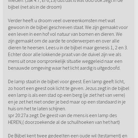
bijbel (net als in de droom)
Verder heeft u droom veel overeenkomsten met wat
gewoon in de bijbel geschreven staat. We zijn gemaakt voor
een leven in een hof vol natuur van bomen en dieren. We
zijn gemaakt om de aarde te onderwerpen en over alle
dieren te heersen. Lees u in de bijbel maar genesis 1, 2 en 3.
Echter door alle lokkende praat van de duivel zijn we als
mens uit onze oorspronkelijk situatie weggeleid naar een
benauwde omgeving waar het licht aardig is uitgedoofd.
De lamp staat in de bijbel voor geest. Een lamp geeft licht,
zo hoort een geest ook licht te geven. Jezus zegt in de bijbel
een lamp is als een stad op een berg (je ziet het van verre)
en je zet het niet onder je bed maar op een standaard in je
huis om het te laten schijnen.
spr 20:27a zegt: De geest van de mens is een lamp des
HEREN,( doorzoekende al de schuilhoeken van het hart)
De Bijbel kent twee gedeelten een oude wil (testament) en