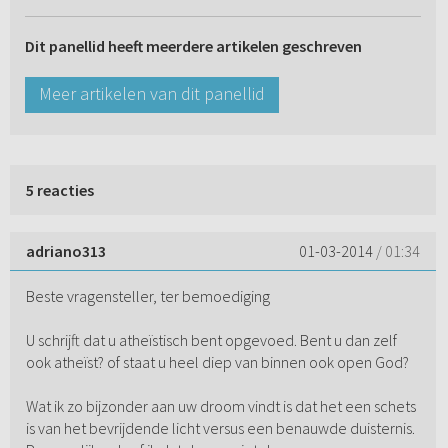
Dit panellid heeft meerdere artikelen geschreven
Meer artikelen van dit panellid
5 reacties
adriano313
01-03-2014
/ 01:34
Beste vragensteller, ter bemoediging
U schrijft dat u atheïstisch bent opgevoed. Bent u dan zelf
ook atheïst? of staat u heel diep van binnen ook open God?
Wat ik zo bijzonder aan uw droom vindt is dat het een schets
is van het bevrijdende licht versus een benauwde duisternis.