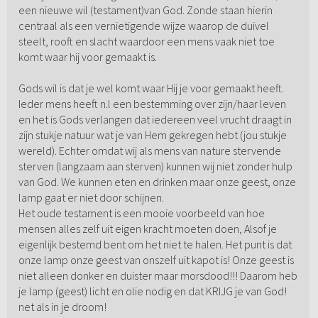
een nieuwe wil (testament)van God. Zonde staan hierin
centraal als een vernietigende wijze waarop de duivel
steelt, rooft en slacht waardoor een mens vaak niet toe
komt waar hij voor gemaakt is.
Gods wil is dat je wel komt waar Hij je voor gemaakt heeft.
Ieder mens heeft n.l een bestemming over zijn/haar leven
en het is Gods verlangen dat iedereen veel vrucht draagt in
zijn stukje natuur wat je van Hem gekregen hebt (jou stukje
wereld). Echter omdat wij als mens van nature stervende
sterven (langzaam aan sterven) kunnen wij niet zonder hulp
van God. We kunnen eten en drinken maar onze geest, onze
lamp gaat er niet door schijnen.
Het oude testament is een mooie voorbeeld van hoe
mensen alles zelf uit eigen kracht moeten doen, Alsof je
eigenlijk bestemd bent om het niet te halen. Het punt is dat
onze lamp onze geest van onszelf uit kapot is! Onze geest is
niet alleen donker en duister maar morsdood!!! Daarom heb
je lamp (geest) licht en olie nodig en dat KRIJG je van God!
net als in je droom!