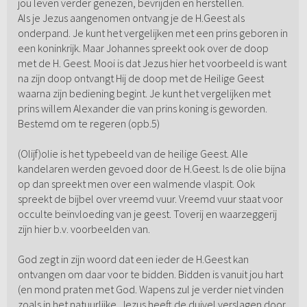
jou leven verder genezen, bevrijden en herstellen.
Als je Jezus aangenomen ontvang je de H.Geest als
onderpand. Je kunt het vergelijken met een prins geboren in
een koninkrijk. Maar Johannes spreekt ook over de doop
met de H. Geest. Mooi is dat Jezus hier het voorbeeld is want
na zijn doop ontvangt Hij de doop met de Heilige Geest
waarna zijn bediening begint. Je kunt het vergelijken met
prins willem Alexander die van prins koning is geworden.
Bestemd om te regeren (opb.5)
(Olijf)olie is het typebeeld van de heilige Geest. Alle
kandelaren werden gevoed door de H.Geest. Is de olie bijna
op dan spreekt men over een walmende vlaspit. Ook
spreekt de bijbel over vreemd vuur. Vreemd vuur staat voor
occulte beïnvloeding van je geest. Toverij en waarzeggerij
zijn hier b.v. voorbeelden van.
God zegt in zijn woord dat een ieder de H.Geest kan
ontvangen om daar voor te bidden. Bidden is vanuit jou hart
(en mond praten met God. Wapens zul je verder niet vinden
zoals in het natuurlijke. Jezus heeft de duivel verslagen door