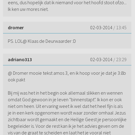
eens, dus hopelijk dat ik niemand voor het hoofd stoot ofzo...
Ik ken uw mores niet.
dromer
02-03-2014
/ 13:45
PS. LOL@ Klaas de Deurwaarder :D
adriano313
02-03-2014
/ 23:29
@ Dromer mooie tekst amos 3, en ik hoop voor je dat je 3:8b
ook pakt
Bij mij was het in het begin ook allemaal slikken en wennen
omdat God gewoon in je leven "binnenstapt". Ik kon er ook
niet om heen. Uit ervaring weet ik wel dat het heel fijn is als
je in een kerk opgenomen wordt waar zonder omhaal Jezus
zichtbaar wordt gemaakt en de Heilige Geest je persoonlijke
begeleider is. Voor de rest kan ik je het advies geven om de
vis van de graat te scheiden en laat het je vooral niet