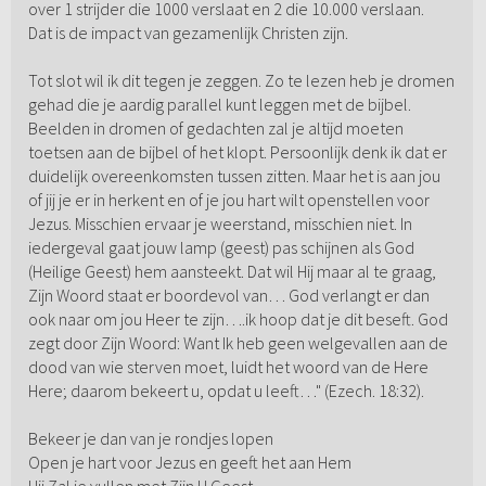
over 1 strijder die 1000 verslaat en 2 die 10.000 verslaan.
Dat is de impact van gezamenlijk Christen zijn.
Tot slot wil ik dit tegen je zeggen. Zo te lezen heb je dromen
gehad die je aardig parallel kunt leggen met de bijbel.
Beelden in dromen of gedachten zal je altijd moeten
toetsen aan de bijbel of het klopt. Persoonlijk denk ik dat er
duidelijk overeenkomsten tussen zitten. Maar het is aan jou
of jij je er in herkent en of je jou hart wilt openstellen voor
Jezus. Misschien ervaar je weerstand, misschien niet. In
iedergeval gaat jouw lamp (geest) pas schijnen als God
(Heilige Geest) hem aansteekt. Dat wil Hij maar al te graag,
Zijn Woord staat er boordevol van… God verlangt er dan
ook naar om jou Heer te zijn….ik hoop dat je dit beseft. God
zegt door Zijn Woord: Want Ik heb geen welgevallen aan de
dood van wie sterven moet, luidt het woord van de Here
Here; daarom bekeert u, opdat u leeft…" (Ezech. 18:32).
Bekeer je dan van je rondjes lopen
Open je hart voor Jezus en geeft het aan Hem
Hij Zal je vullen met Zijn H.Geest