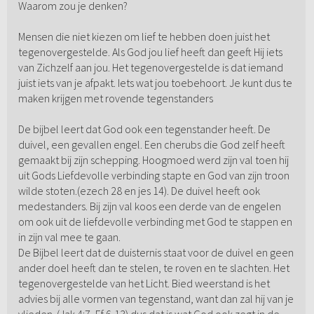
Waarom zou je denken?
Mensen die niet kiezen om lief te hebben doen juist het
tegenovergestelde. Als God jou lief heeft dan geeft Hij iets
van Zichzelf aan jou. Het tegenovergestelde is dat iemand
juist iets van je afpakt. Iets wat jou toebehoort. Je kunt dus te
maken krijgen met rovende tegenstanders
De bijbel leert dat God ook een tegenstander heeft. De
duivel, een gevallen engel. Een cherubs die God zelf heeft
gemaakt bij zijn schepping. Hoogmoed werd zijn val toen hij
uit Gods Liefdevolle verbinding stapte en God van zijn troon
wilde stoten.(ezech 28 en jes 14). De duivel heeft ook
medestanders. Bij zijn val koos een derde van de engelen
om ook uit de liefdevolle verbinding met God te stappen en
in zijn val mee te gaan.
De Bijbel leert dat de duisternis staat voor de duivel en geen
ander doel heeft dan te stelen, te roven en te slachten. Het
tegenovergestelde van het Licht. Bied weerstand is het
advies bij alle vormen van tegenstand, want dan zal hij van je
vlieden. (Jak 4:7, Ef 6,13) dus dat is wat God ook zegt in de