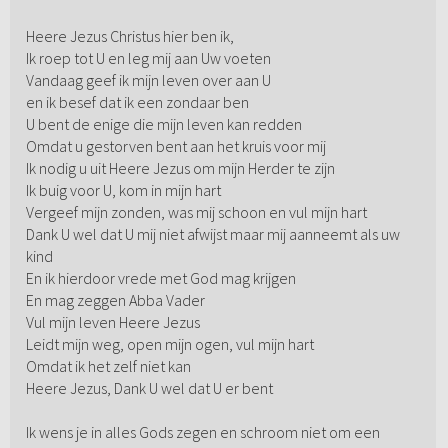
Heere Jezus Christus hier ben ik,
Ik roep tot U en leg mij aan Uw voeten
Vandaag geef ik mijn leven over aan U
en ik besef dat ik een zondaar ben
U bent de enige die mijn leven kan redden
Omdat u gestorven bent aan het kruis voor mij
Ik nodig u uit Heere Jezus om mijn Herder te zijn
Ik buig voor U, kom in mijn hart
Vergeef mijn zonden, was mij schoon en vul mijn hart
Dank U wel dat U mij niet afwijst maar mij aanneemt als uw
kind
En ik hierdoor vrede met God mag krijgen
En mag zeggen Abba Vader
Vul mijn leven Heere Jezus
Leidt mijn weg, open mijn ogen, vul mijn hart
Omdat ik het zelf niet kan
Heere Jezus, Dank U wel dat U er bent
Ik wens je in alles Gods zegen en schroom niet om een