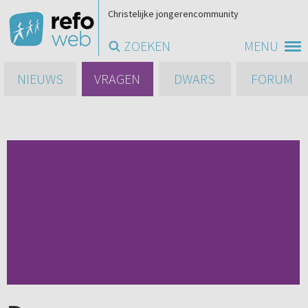
Christelijke jongerencommunity
ZOEKEN
MENU
NIEUWS
VRAGEN
DWARS
FORUM