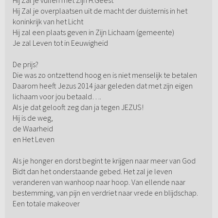
Hij Zal je overplaatsen uit de macht der duisternis in het
koninkrijk van het Licht
Hij zal een plaats geven in Zijn Lichaam (gemeente)
Je zal Leven tot in Eeuwigheid
De prijs?
Die was zo ontzettend hoog en is niet menselijk te betalen
Daarom heeft Jezus 2014 jaar geleden dat met zijn eigen
lichaam voor jou betaald….
Als je dat gelooft zeg dan ja tegen JEZUS!
Hij is de weg,
de Waarheid
en Het Leven
Als je honger en dorst begint te krijgen naar meer van God
Bidt dan het onderstaande gebed. Het zal je leven
veranderen van wanhoop naar hoop. Van ellende naar
bestemming, van pijn en verdriet naar vrede en blijdschap.
Een totale makeover