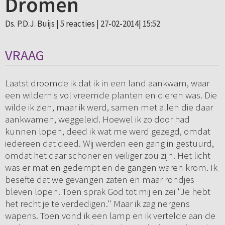
Dromen
Ds. P.D.J. Buijs |
5 reacties
| 27-02-2014| 15:52
VRAAG
Laatst droomde ik dat ik in een land aankwam, waar
een wildernis vol vreemde planten en dieren was. Die
wilde ik zien, maar ik werd, samen met allen die daar
aankwamen, weggeleid. Hoewel ik zo door had
kunnen lopen, deed ik wat me werd gezegd, omdat
iedereen dat deed. Wij werden een gang in gestuurd,
omdat het daar schoner en veiliger zou zijn. Het licht
was er mat en gedempt en de gangen waren krom. Ik
besefte dat we gevangen zaten en maar rondjes
bleven lopen. Toen sprak God tot mij en zei "Je hebt
het recht je te verdedigen." Maar ik zag nergens
wapens. Toen vond ik een lamp en ik vertelde aan de