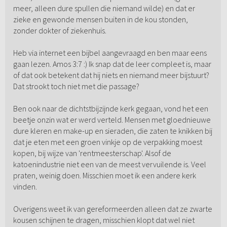
meer, alleen dure spullen die niemand wilde) en dat er
zieke en gewonde mensen buiten in de kou stonden,
zonder dokter of ziekenhuis.
Heb via internet een bijbel aangevraagd en ben maar eens
gaan lezen. Amos 3:7 :) Ik snap dat de leer compleet is, maar
of dat ook betekent dat hij niets en niemand meer bijstuurt?
Dat strookt toch niet met die passage?
Ben ook naar de dichtstbijzijnde kerk gegaan, vond het een
beetje onzin wat er werd verteld. Mensen met gloednieuwe
dure kleren en make-up en sieraden, die zaten te knikken bij
dat je eten met een groen vinkje op de verpakking moest
kopen, bij wijze van 'rentmeesterschap'. Alsof de
katoenindustrie niet een van de meest vervuilende is. Veel
praten, weinig doen. Misschien moet ik een andere kerk
vinden.
Overigens weet ik van gereformeerden alleen dat ze zwarte
kousen schijnen te dragen, misschien klopt dat wel niet