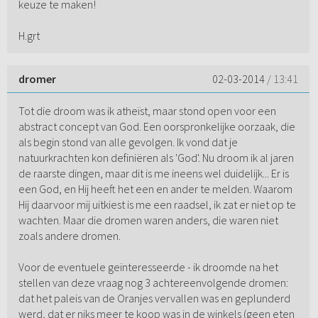
keuze te maken!
H.grt
dromer
02-03-2014
/ 13:41
Tot die droom was ik atheïst, maar stond open voor een
abstract concept van God. Een oorspronkelijke oorzaak, die
als begin stond van alle gevolgen. Ik vond dat je
natuurkrachten kon definiëren als 'God'. Nu droom ik al jaren
de raarste dingen, maar dit is me ineens wel duidelijk... Er is
een God, en Hij heeft het een en ander te melden. Waarom
Hij daarvoor mij uitkiest is me een raadsel, ik zat er niet op te
wachten. Maar die dromen waren anders, die waren niet
zoals andere dromen.
Voor de eventuele geïnteresseerde - ik droomde na het
stellen van deze vraag nog 3 achtereenvolgende dromen:
dat het paleis van de Oranjes vervallen was en geplunderd
werd, dat er niks meer te koop was in de winkels (geen eten