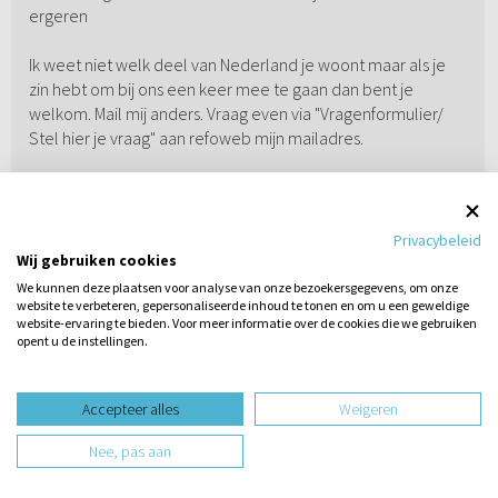
ergeren
Ik weet niet welk deel van Nederland je woont maar als je
zin hebt om bij ons een keer mee te gaan dan bent je
welkom. Mail mij anders. Vraag even via "Vragenformulier/
Stel hier je vraag" aan refoweb mijn mailadres.
Super dat je stappen hebt gezet, laat je gedurende je
zoektocht niet ontmoedigen.
Wees bemoedigd dat je weet dat God geen
Privacybeleid
natuurfenomeen is maar een persoon is die van jou houdt!
Wij gebruiken cookies
We kunnen deze plaatsen voor analyse van onze bezoekersgegevens, om onze
website te verbeteren, gepersonaliseerde inhoud te tonen en om u een geweldige
Be blessed en ik hoor het wel
website-ervaring te bieden. Voor meer informatie over de cookies die we gebruiken
grt
opent u de instellingen.
Stel hier
een vraag
adriano313
02-03-2014
/ 23:32
Accepteer alles
Weigeren
PS. LOL@ had ook Sjakie de Deurwaarder kunnen heten :D
Nee, pas aan