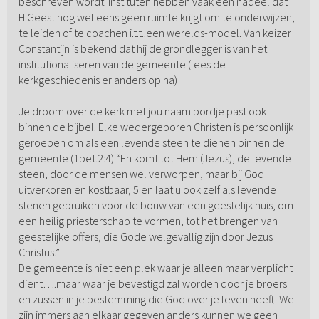
beschreven wordt. Instituten hebben vaak een nadeel dat
H.Geest nog wel eens geen ruimte krijgt om te onderwijzen,
te leiden of te coachen i.t.t..een werelds-model. Van keizer
Constantijn is bekend dat hij de grondlegger is van het
institutionaliseren van de gemeente (lees de
kerkgeschiedenis er anders op na)
Je droom over de kerk met jou naam bordje past ook
binnen de bijbel. Elke wedergeboren Christen is persoonlijk
geroepen om als een levende steen te dienen binnen de
gemeente (1pet.2:4) “En komt tot Hem (Jezus), de levende
steen, door de mensen wel verworpen, maar bij God
uitverkoren en kostbaar, 5 en laat u ook zelf als levende
stenen gebruiken voor de bouw van een geestelijk huis, om
een heilig priesterschap te vormen, tot het brengen van
geestelijke offers, die Gode welgevallig zijn door Jezus
Christus.”
De gemeente is niet een plek waar je alleen maar verplicht
dient….maar waar je bevestigd zal worden door je broers
en zussen in je bestemming die God over je leven heeft. We
zijn immers aan elkaar gegeven anders kunnen we geen