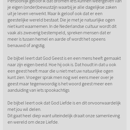
Persoonlijk geloof ik dat dromen iets kunnen weergeven van
je eigen (onder)bewustzijn waarbij je alle dagelijkse zaken
uit je leven verwerkt. Maar ik geloof ook dat er een
geestelijke wereld bestaat. Die je met je natuurlijke ogen
niet kunt waarnemen. In de Nederlandse cultuur wordt dit
vaak als zweverig bestempeld, spreken mensen dat er
meer is tussen hemel en aarde of wordt het opeens
benauwd of angstig.
De bijbel leert dat God Geest is en een mens heeft gemaakt
naar zijn eigen beeld. Hoe hij ook is. Dat houdt in dat u ook
een geest heeft maar die u niet met uw natuurlijke ogen
kunt zien. Vroeger sprak men nog wel eens meer over je
geest maar tegenwoordig is het woord geest meer een
aanduiding van iets spookachtigs
De bijbel leert ook dat God Liefde is en dit onvoorwaardelijk
met jou wil delen.
Dit gaat heel diep want uiteindelijk draait onze samenleving
en wereld om deze Liefde.