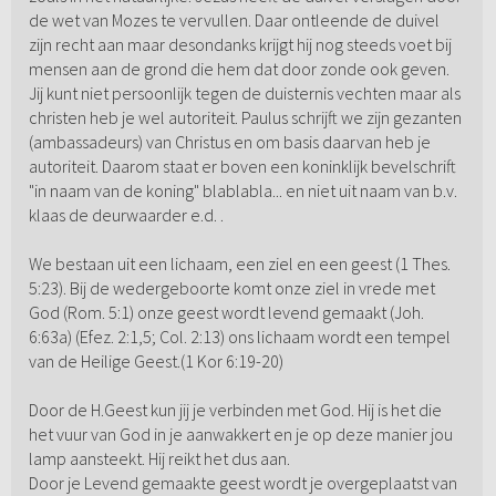
de wet van Mozes te vervullen. Daar ontleende de duivel
zijn recht aan maar desondanks krijgt hij nog steeds voet bij
mensen aan de grond die hem dat door zonde ook geven.
Jij kunt niet persoonlijk tegen de duisternis vechten maar als
christen heb je wel autoriteit. Paulus schrijft we zijn gezanten
(ambassadeurs) van Christus en om basis daarvan heb je
autoriteit. Daarom staat er boven een koninklijk bevelschrift
"in naam van de koning" blablabla... en niet uit naam van b.v.
klaas de deurwaarder e.d. .
We bestaan uit een lichaam, een ziel en een geest (1 Thes.
5:23). Bij de wedergeboorte komt onze ziel in vrede met
God (Rom. 5:1) onze geest wordt levend gemaakt (Joh.
6:63a) (Efez. 2:1,5; Col. 2:13) ons lichaam wordt een tempel
van de Heilige Geest.(1 Kor 6:19-20)
Door de H.Geest kun jij je verbinden met God. Hij is het die
het vuur van God in je aanwakkert en je op deze manier jou
lamp aansteekt. Hij reikt het dus aan.
Door je Levend gemaakte geest wordt je overgeplaatst van