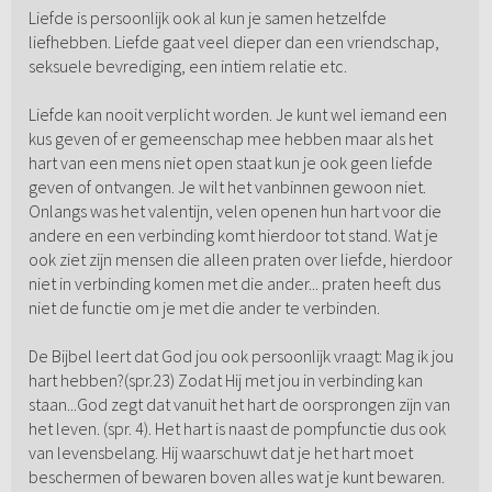
Liefde is persoonlijk ook al kun je samen hetzelfde
liefhebben. Liefde gaat veel dieper dan een vriendschap,
seksuele bevrediging, een intiem relatie etc.
Liefde kan nooit verplicht worden. Je kunt wel iemand een
kus geven of er gemeenschap mee hebben maar als het
hart van een mens niet open staat kun je ook geen liefde
geven of ontvangen. Je wilt het vanbinnen gewoon niet.
Onlangs was het valentijn, velen openen hun hart voor die
andere en een verbinding komt hierdoor tot stand. Wat je
ook ziet zijn mensen die alleen praten over liefde, hierdoor
niet in verbinding komen met die ander... praten heeft dus
niet de functie om je met die ander te verbinden.
De Bijbel leert dat God jou ook persoonlijk vraagt: Mag ik jou
hart hebben?(spr.23) Zodat Hij met jou in verbinding kan
staan...God zegt dat vanuit het hart de oorsprongen zijn van
het leven. (spr. 4). Het hart is naast de pompfunctie dus ook
van levensbelang. Hij waarschuwt dat je het hart moet
beschermen of bewaren boven alles wat je kunt bewaren.