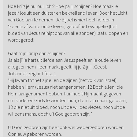
Hoe krijg je nu jou Licht? Hoe ga jij schijnen? Hoe maak je
jezelf los uit een duister en beknellend leven. Door het Licht
van God aan te nemen! De Bijbel is hier heel helder in
"keer je af van je oude leven, geloof het evangelie (het
bloed van Jezus reinigt ons van alle zonden) laat u dopen en
wordt gered!
Gaat mijn lamp dan schijnen?
Ja als jij je hart uit liefde aan Jezus geeft en je oude leven
aflegt en hem Heer maakt geeft Hij je Zijn H.Geest.
Johannes zegt in hfdst. 1
"Hij kwam tot het zijne, en de zijnen (het volk van Israël)
hebben Hem (Jezus) niet aangenomen. 12 Doch allen, die
Hem aangenomen hebben, hun heeft Hij macht gegeven
om kinderen Gods te worden, hun, die in zijn naam geloven;
13 die niet uit bloed, noch uit de wil des vlezes, noch uit de
wil eens mans, doch uit God geboren zijn. "
Uit God geboren zijn heet ook wel wedergeboren worden.
Opnieuw geboren worden.