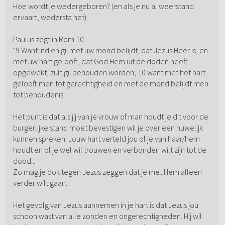
Hoe wordt je wedergeboren? (en als je nu al weerstand
ervaart, wedersta het)
Paulus zegt in Rom 10
"9 Want indien gij met uw mond belijdt, dat Jezus Heer is, en
met uw hart gelooft, dat God Hem uit de doden heeft
opgewekt, zult gij behouden worden; 10 want met het hart
gelooft men tot gerechtigheid en met de mond belijdt men
tot behoudenis.
Het punt is dat als jij van je vrouw of man houdt je dit voor de
burgerlijke stand moet bevestigen wil je over een huwelijk
kunnen spreken. Jouw hart verteld jou of je van haar/hem
houdt en of je wel wil trouwen en verbonden wilt zijn tot de
dood...
Zo mag je ook tegen Jezus zeggen dat je met Hem alleen
verder wilt gaan.
Het gevolg van Jezus aannemen in je hart is dat Jezus jou
schoon wast van alle zonden en ongerechtigheden. Hij wil