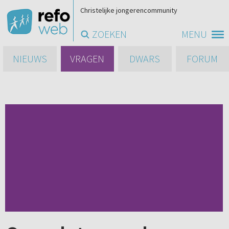
Christelijke jongerencommunity
ZOEKEN
MENU
NIEUWS
VRAGEN
DWARS
FORUM