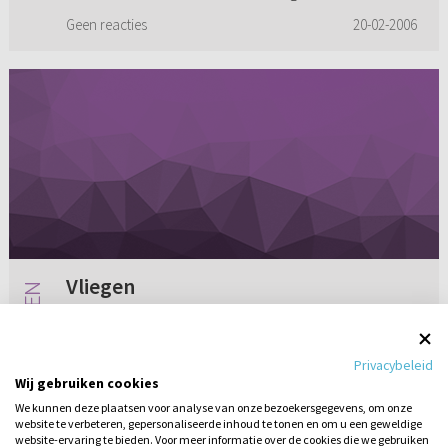
ben ik bang ...
Geen reacties
20-02-2006
Vliegen
Mag je vliegen in een vliegtuig, omdat er in de
Bijbel staat dat de mens de aarde heeft
Privacybeleid
ontvangen om op te leven? Daarbij ook de
Wij gebruiken cookies
teksten in Efeze 2:1 en 2: “En u heeft Hij mede
We kunnen deze plaatsen voor analyse van onze bezoekersgegevens, om onze
levend gemaakt, daar...
website te verbeteren, gepersonaliseerde inhoud te tonen en om u een geweldige
Geen reacties
20-02-2009
website-ervaring te bieden. Voor meer informatie over de cookies die we gebruiken