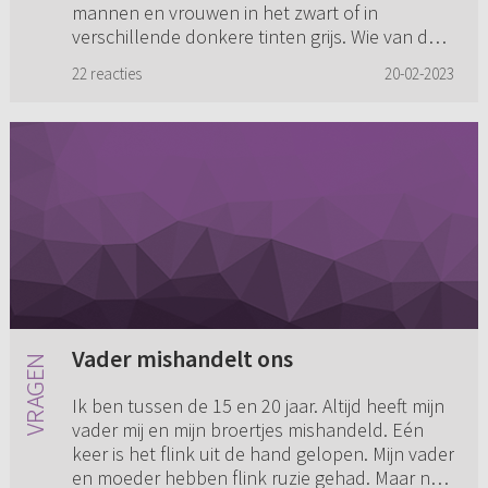
mannen en vrouwen in het zwart of in
verschillende donkere tinten grijs. Wie van de
mannen een gekleurde stropdas draagt, zit al
22 reacties
20-02-2023
in het verdachtenbankje. Ik heb ...
Vader mishandelt ons
Ik ben tussen de 15 en 20 jaar. Altijd heeft mijn
vader mij en mijn broertjes mishandeld. Eén
keer is het flink uit de hand gelopen. Mijn vader
en moeder hebben flink ruzie gehad. Maar nu