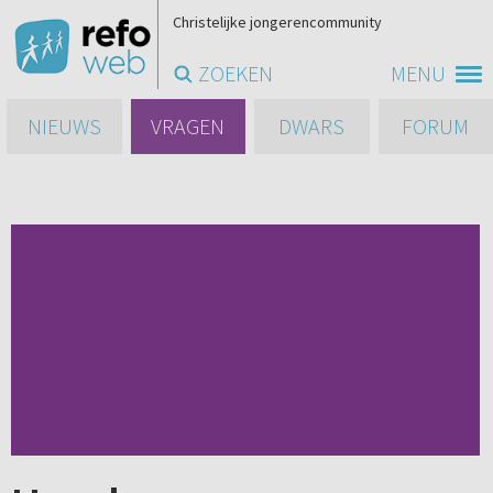
Christelijke jongerencommunity
ZOEKEN
MENU
NIEUWS
VRAGEN
DWARS
FORUM