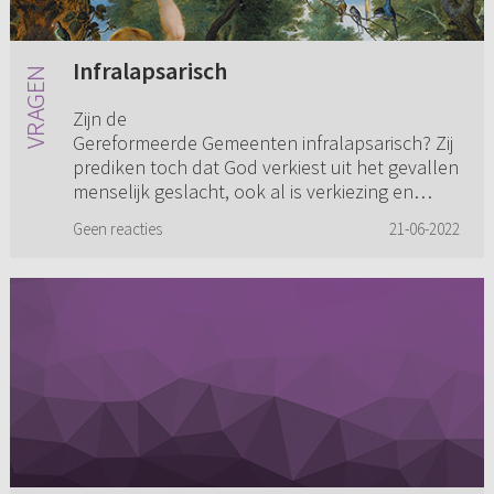
Infralapsarisch
Zijn de
Gereformeerde Gemeenten infralapsarisch? Zij
prediken toch dat God verkiest uit het gevallen
menselijk geslacht, ook al is verkiezing en
verwerping besloten van eeuwigheid, besloten
Geen reacties
21-06-2022
ter verhee...