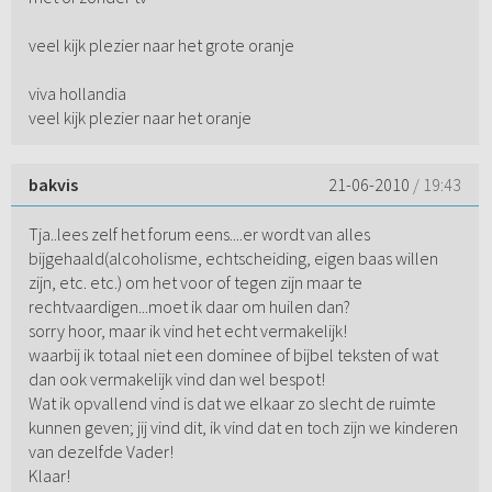
veel kijk plezier naar het grote oranje
viva hollandia
veel kijk plezier naar het oranje
bakvis
21-06-2010
/ 19:43
Tja..lees zelf het forum eens....er wordt van alles
bijgehaald(alcoholisme, echtscheiding, eigen baas willen
zijn, etc. etc.) om het voor of tegen zijn maar te
rechtvaardigen...moet ik daar om huilen dan?
sorry hoor, maar ik vind het echt vermakelijk!
waarbij ik totaal niet een dominee of bijbel teksten of wat
dan ook vermakelijk vind dan wel bespot!
Wat ik opvallend vind is dat we elkaar zo slecht de ruimte
kunnen geven; jij vind dit, ik vind dat en toch zijn we kinderen
van dezelfde Vader!
Klaar!