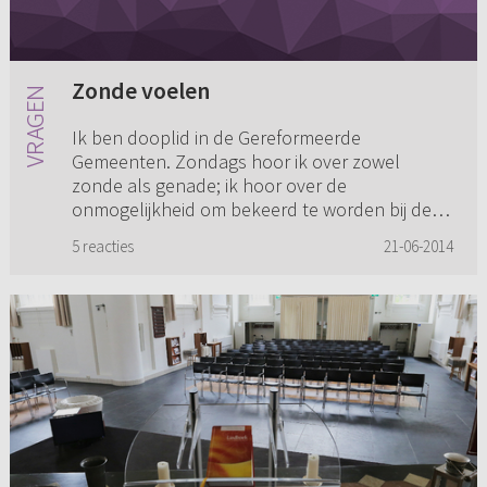
Zonde voelen
Ik ben dooplid in de Gereformeerde
Gemeenten. Zondags hoor ik over zowel
zonde als genade; ik hoor over de
onmogelijkheid om bekeerd te worden bij de
mens vandaan en ik hoor dat dit door Christus
5 reacties
21-06-2014
wel ...