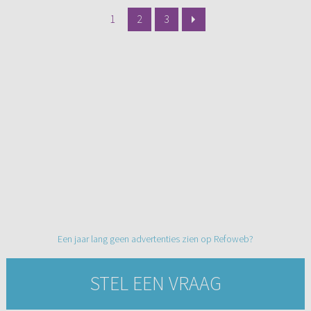
1
2
3
Een jaar lang geen advertenties zien op Refoweb?
STEL EEN VRAAG