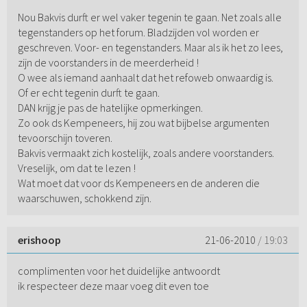
Nou Bakvis durft er wel vaker tegenin te gaan. Net zoals alle
tegenstanders op het forum. Bladzijden vol worden er
geschreven. Voor- en tegenstanders. Maar als ik het zo lees,
zijn de voorstanders in de meerderheid !
O wee als iemand aanhaalt dat het refoweb onwaardig is.
Of er echt tegenin durft te gaan.
DAN krijg je pas de hatelijke opmerkingen.
Zo ook ds Kempeneers, hij zou wat bijbelse argumenten
tevoorschijn toveren.
Bakvis vermaakt zich kostelijk, zoals andere voorstanders.
Vreselijk, om dat te lezen !
Wat moet dat voor ds Kempeneers en de anderen die
waarschuwen, schokkend zijn.
erishoop
21-06-2010
/ 19:03
complimenten voor het duidelijke antwoordt
ik respecteer deze maar voeg dit even toe