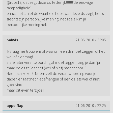
@roos18; dat zegt deze ds. letterlijk!!!!!!!'de eeuwige
rampzaligheid"
enne...het is niet dé waarheid hoor, wat deze ds. zegt; het is
slechts zijn persoonlijke mening! net zoals ik mijn
persoonlijke mening heb.
bakvis
21-06-2010
/ 22:05
ik vraag me trouwens af waarom een ds moet zeggen of het
wel of niet mag!
als je later verantwoording af moet leggen, zeg je dan "ja
maar de ds zei dat het (wel of niet) mocht hoor!!"
Nee toch zeker?! Neem zelf de verantwoording voor je
daden en laat het niet afhangen of een ds iets wel of niet
goedvindt!
maar dit even terzijde!
appelflap
21-06-2010
/ 22:25