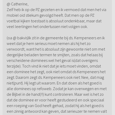
@ Catherine,
Zelf heb ik op de PZ gezeten en ik vermoed dat men het via
mobiel oid stiekum gevolgd heeft. Dat men op de PZ
voetbal kijken toestaat is absoluut ondenkbaar, maar dat
veel leerlingen het ondertussen niet volgen ook.
(oa @ bakvis)Ik zit in de gemeente bij ds. Kempeneers en ik
weet dat je hem serieus moet nemen als hij het zo
verwoordt, want het is absoluut zijn gewoonte niet om met
dergelijke beladen termen te smijten, zoals dat helaas bij
verscheidene dominees wel het geval is(dat overigens
terzijde). Toch vind ik niet dat je iets moet vinden, omdat
een dominee het zegt, ook niet omdat ds Kempeneers het
zegt. Daarom zegt ds. Kempeneers ook niet: Nee, dat mag
niet(punt). Hij legt uit waarom. En dat doen als het goed is
alle dominees op refoweb. Zodat je kan overwegen en met
de Bijbel in de hand(!!) kunt controleren. Maar wel is het zo
dat de dominee er voor heeft gestudeerd en ook speciaal
een roeping van God heeft gehad, zodat hij als het goed is
een zinnig antwoord kan geven, dat serieuzer te nemen valt