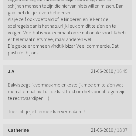
schijnen mensen te zijn die hiervan niets willen missen. Dan
gaat het dus je leven beheersen.
Als je zelf ook voetbald of je kinderen en je kent de
spelregels dan is het natuurlijk leuk om dit te zien en te
volgen. Voetbal is nou eenmaal onze nationale sport. Ik heb
er helemaal niets mee, maar anderen wel.
Die gekte er omheen vindt ik bizar. Veel commercie. Dat
past niet bij ons.
J.A
21-06-2010
/ 16:45
Bakvis zegt: ik vermaak me er kostelijk mee om te zien wat
men allemaal niet uit de kast trekt om het voor of tegen zijn
te rechtvaardigen! =)
Triest als je je hiermee kan vermaken!!!
Catherine
21-06-2010
/ 18:07