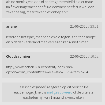
als de mening van een of ander gemeentelid die er maar
half over nagedacht heeft. De dominee heeft dus wel een
zeker gezag, maar zeker niet onbeperkt.
ariane
21-06-2010
/ 23:01
Iedereen het zijne, maar een ds die tegen is en toch hoopt
en bidt dat Nederland mag verliezen kan ik niet rijmen!
Cloudsadmirer
22-06-2010
/ 10:12
http://www.habakuk.nu/content/index.php?
option=com_content&task=view&id=1123&Itemid=64
Je kunt niet (meer) reageren op dit bericht. De
reactiemogelijkheid is
niet geactiveerd
of de uiterste
reactietermijn van 1 maand is verstreken.