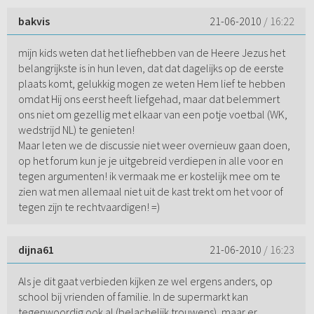
bakvis
21-06-2010
/ 16:22
mijn kids weten dat het liefhebben van de Heere Jezus het
belangrijkste is in hun leven, dat dat dagelijks op de eerste
plaats komt, gelukkig mogen ze weten Hem lief te hebben
omdat Hij ons eerst heeft liefgehad, maar dat belemmert
ons niet om gezellig met elkaar van een potje voetbal (WK,
wedstrijd NL) te genieten!
Maar leten we de discussie niet weer overnieuw gaan doen,
op het forum kun je je uitgebreid verdiepen in alle voor en
tegen argumenten! ik vermaak me er kostelijk mee om te
zien wat men allemaal niet uit de kast trekt om het voor of
tegen zijn te rechtvaardigen! =)
dijna61
21-06-2010
/ 16:23
Als je dit gaat verbieden kijken ze wel ergens anders, op
school bij vrienden of familie. In de supermarkt kan
tegenwoordig ook al (belachelijk trouwens), maar er