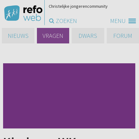
Christelijke jongerencommunity
ZOEKEN
MENU
NIEUWS
VRAGEN
DWARS
FORUM