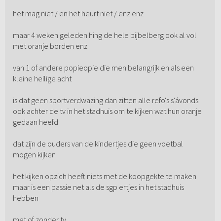
het mag niet / en het heurt niet / enz enz
maar 4 weken geleden hing de hele bijbelberg ook al vol
met oranje borden enz
van 1 of andere popieopie die men belangrijk en als een
kleine heilige acht
is dat geen sportverdwazing dan zitten alle refo's s'ávonds
ook achter de tv in het stadhuis om te kijken wat hun oranje
gedaan heefd
dat zijn de ouders van de kindertjes die geen voetbal
mogen kijken
het kijken opzich heeft niets met de koopgekte te maken
maar is een passie net als de sgp ertjes in het stadhuis
hebben
met of zonder tv