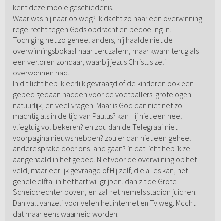
kent deze mooie geschiedenis.
Waar was hij naar op weg? ik dacht zo naar een overwinning.
regelrecht tegen Gods opdracht en bedoeling in.
Toch ging het zo geheel anders, hij haalde niet de
overwinningsbokaal naar Jeruzalem, maar kwam terug als
een verloren zondaar, waarbij jezus Christus zelf
overwonnen had.
In dit licht heb ik eerlijk gevraagd of de kinderen ook een
gebed gedaan hadden voor de voetballers. grote ogen
natuurlijk, en veel vragen. Maar is God dan niet net zo
machtig als in de tijd van Paulus? kan Hij niet een heel
vliegtuig vol bekeren? en zou dan de Telegraaf niet
voorpagina nieuws hebben? zou er dan niet een geheel
andere sprake door ons land gaan? in dat licht heb ik ze
aangehaald in het gebed. Niet voor de overwiining op het
veld, maar eerlijk gevraagd of Hij zelf, die alles kan, het
gehele elftal in het hart wil grijpen. dan zit de Grote
Scheidsrechter boven, en zal het hemels stadion juichen.
Dan valt vanzelf voor velen het internet en Tv weg. Mocht
dat maar eens waarheid worden.