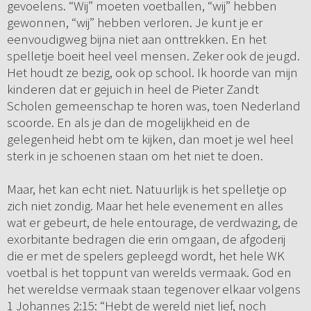
gevoelens. “Wij” moeten voetballen, “wij” hebben
gewonnen, “wij” hebben verloren. Je kunt je er
eenvoudigweg bijna niet aan onttrekken. En het
spelletje boeit heel veel mensen. Zeker ook de jeugd.
Het houdt ze bezig, ook op school. Ik hoorde van mijn
kinderen dat er gejuich in heel de Pieter Zandt
Scholen gemeenschap te horen was, toen Nederland
scoorde. En als je dan de mogelijkheid en de
gelegenheid hebt om te kijken, dan moet je wel heel
sterk in je schoenen staan om het niet te doen.
Maar, het kan echt niet. Natuurlijk is het spelletje op
zich niet zondig. Maar het hele evenement en alles
wat er gebeurt, de hele entourage, de verdwazing, de
exorbitante bedragen die erin omgaan, de afgoderij
die er met de spelers gepleegd wordt, het hele WK
voetbal is het toppunt van werelds vermaak. God en
het wereldse vermaak staan tegenover elkaar volgens
1 Johannes 2:15: “Hebt de wereld niet lief, noch