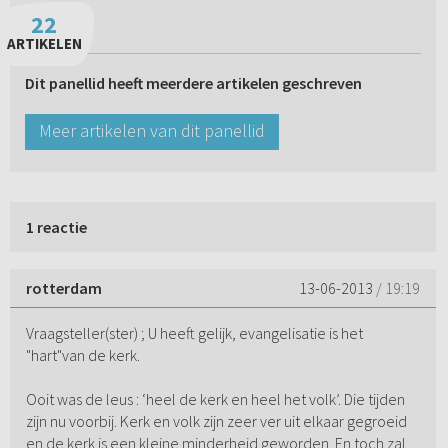
22
ARTIKELEN
Dit panellid heeft meerdere artikelen geschreven
Meer artikelen van dit panellid
1 reactie
rotterdam
13-06-2013
/ 19:19
Vraagsteller(ster) ; U heeft gelijk, evangelisatie is het
"hart"van de kerk.
Ooit was de leus : ‘heel de kerk en heel het volk’. Die tijden
zijn nu voorbij. Kerk en volk zijn zeer ver uit elkaar gegroeid
en de kerk is een kleine minderheid geworden. En toch zal