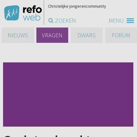
Christelijke jongerencommunity
ZOEKEN
MENU
NIEUWS
VRAGEN
DWARS
FORUM