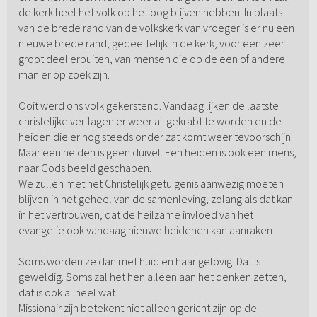
de kerk heel het volk op het oog blijven hebben. In plaats
van de brede rand van de volkskerk van vroeger is er nu een
nieuwe brede rand, gedeeltelijk in de kerk, voor een zeer
groot deel erbuiten, van mensen die op de een of andere
manier op zoek zijn.
Ooit werd ons volk gekerstend. Vandaag lijken de laatste
christelijke verflagen er weer af-gekrabt te worden en de
heiden die er nog steeds onder zat komt weer tevoorschijn.
Maar een heiden is geen duivel. Een heiden is ook een mens,
naar Gods beeld geschapen.
We zullen met het Christelijk getuigenis aanwezig moeten
blijven in het geheel van de samenleving, zolang als dat kan
in het vertrouwen, dat de heilzame invloed van het
evangelie ook vandaag nieuwe heidenen kan aanraken.
Soms worden ze dan met huid en haar gelovig. Dat is
geweldig. Soms zal het hen alleen aan het denken zetten,
dat is ook al heel wat.
Missionair zijn betekent niet alleen gericht zijn op de