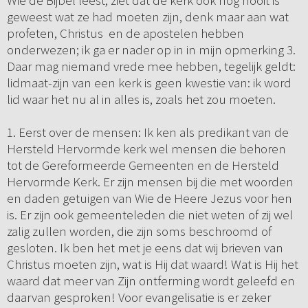
Wie de Bijbel leest, ziet dat de kerk ook nog nooit is
geweest wat ze had moeten zijn, denk maar aan wat
profeten, Christus en de apostelen hebben
onderwezen; ik ga er nader op in in mijn opmerking 3.
Daar mag niemand vrede mee hebben, tegelijk geldt:
lidmaat-zijn van een kerk is geen kwestie van: ik word
lid waar het nu al in alles is, zoals het zou moeten.
1. Eerst over de mensen: Ik ken als predikant van de
Hersteld Hervormde kerk wel mensen die behoren
tot de Gereformeerde Gemeenten en de Hersteld
Hervormde Kerk. Er zijn mensen bij die met woorden
en daden getuigen van Wie de Heere Jezus voor hen
is. Er zijn ook gemeenteleden die niet weten of zij wel
zalig zullen worden, die zijn soms beschroomd of
gesloten. Ik ben het met je eens dat wij brieven van
Christus moeten zijn, wat is Hij dat waard! Wat is Hij het
waard dat meer van Zijn ontferming wordt geleefd en
daarvan gesproken! Voor evangelisatie is er zeker