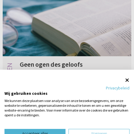
Geen ogen des geloofs
Ik heb een vraag voor iemand uit de Ger. Gem.
of HHK. Al jaren werk ik een paar uur per week
Privacybeleid
in de zorg (daarnaast heb ik nog de zorg voor
Wij gebruiken cookies
mijn gezin). Een hele poos heb ik een client
We kunnen deze plaatsen voor analyse van onze bezoekersgegevens, om onze
mogen verzorgen...
website te verbeteren, gepersonaliseerde inhoud te tonen en om u een geweldige
5 reacties
13-06-2019
website-ervaring te bieden. Voor meer informatie over de cookies die we gebruiken
opent u de instellingen.
Stel hier
een vraag
design website door
Accepteer alles
Weigeren