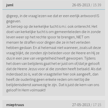
jsml
26-05-2013
/ 15:39
@geep, in de vraag lezen we dat er een eerlijk antwoord IS
gegeven.
Je beroep op de kerkelijke tucht is m.i. ook onterecht. Het
doel van kerkelijke tucht is om gemeenteleden die in zonde
leven weer op het rechte spoor te brengen, NIET om
mensen te straffen voor dingen die ze in het verleden
hebben gedaan. En al helemaal niet wanneer, zoals uit deze
vraag blijkt, de zonden zijn beleden voor de Heere en Hij ze
dus in een zee van vergetelheid heeft geworpen. Tijdens
het doen van belijdenis gaat het er juist om of/dat je gelooft
dat de Heere Jezus voor al die zonden heeft betaald. Als dat
inderdaad zo is, wat de vraagsteller hier ook aangeeft, dan
heeft de ouderling geen enkele reden om niet bij die
belijdenisdienst aanwezig te zijn.. Dat is juist de kern van ons
geloof! In Hem volmaakt!
mieptruus
27-05-2013
/ 17:15