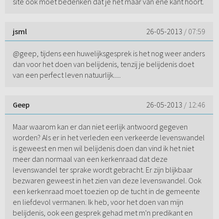
site ook moet bedenken dat je het maar van ene kant hoort.
jsml
26-05-2013
/ 07:59
@geep, tijdens een huwelijksgesprek is het nog weer anders
dan voor het doen van belijdenis, tenzij je belijdenis doet
van een perfect leven natuurlijk.....
Geep
26-05-2013
/ 12:46
Maar waarom kan er dan niet eerlijk antwoord gegeven
worden? Als er in het verleden een verkeerde levenswandel
is geweest en men wil belijdenis doen dan vind ik het niet
meer dan normaal van een kerkenraad dat deze
levenswandel ter sprake wordt gebracht. Er zijn blijkbaar
bezwaren geweest in het zien van deze levenswandel. Ook
een kerkenraad moet toezien op de tucht in de gemeente
en liefdevol vermanen. Ik heb, voor het doen van mijn
belijdenis, ook een gesprek gehad met m'n predikant en