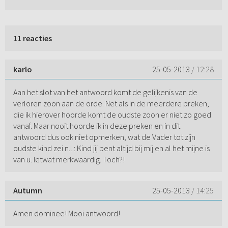
11 reacties
karlo
25-05-2013
/ 12:28
Aan het slot van het antwoord komt de gelijkenis van de
verloren zoon aan de orde. Net als in de meerdere preken,
die ik hierover hoorde komt de oudste zoon er niet zo goed
vanaf. Maar nooit hoorde ik in deze preken en in dit
antwoord dus ook niet opmerken, wat de Vader tot zijn
oudste kind zei n.l.: Kind jij bent altijd bij mij en al het mijne is
van u. Ietwat merkwaardig. Toch?!
Autumn
25-05-2013
/ 14:25
Amen dominee! Mooi antwoord!