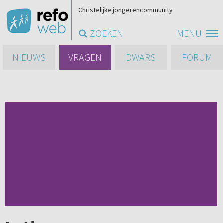
Christelijke jongerencommunity
ZOEKEN
MENU
NIEUWS
VRAGEN
DWARS
FORUM