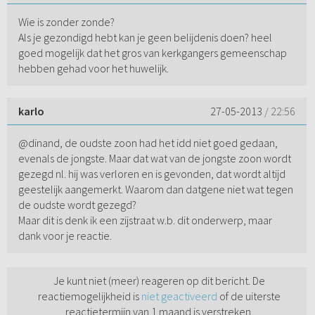
Wie is zonder zonde?
Als je gezondigd hebt kan je geen belijdenis doen? heel
goed mogelijk dat het gros van kerkgangers gemeenschap
hebben gehad voor het huwelijk.
karlo
27-05-2013
/ 22:56
@dinand, de oudste zoon had het idd niet goed gedaan,
evenals de jongste. Maar dat wat van de jongste zoon wordt
gezegd nl. hij was verloren en is gevonden, dat wordt altijd
geestelijk aangemerkt. Waarom dan datgene niet wat tegen
de oudste wordt gezegd?
Maar dit is denk ik een zijstraat w.b. dit onderwerp, maar
dank voor je reactie.
Je kunt niet (meer) reageren op dit bericht. De
reactiemogelijkheid is
niet geactiveerd
of de uiterste
reactietermijn van 1 maand is verstreken.