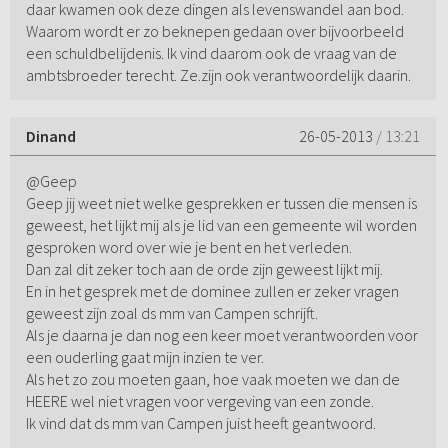
daar kwamen ook deze dingen als levenswandel aan bod.
Waarom wordt er zo beknepen gedaan over bijvoorbeeld
een schuldbelijdenis. Ik vind daarom ook de vraag van de
ambtsbroeder terecht. Ze.zijn ook verantwoordelijk daarin.
Dinand
26-05-2013
/ 13:21
@Geep
Geep jij weet niet welke gesprekken er tussen die mensen is
geweest, het lijkt mij als je lid van een gemeente wil worden
gesproken word over wie je bent en het verleden.
Dan zal dit zeker toch aan de orde zijn geweest lijkt mij.
En in het gesprek met de dominee zullen er zeker vragen
geweest zijn zoal ds mm van Campen schrijft.
Als je daarna je dan nog een keer moet verantwoorden voor
een ouderling gaat mijn inzien te ver.
Als het zo zou moeten gaan, hoe vaak moeten we dan de
HEERE wel niet vragen voor vergeving van een zonde.
Ik vind dat ds mm van Campen juist heeft geantwoord.