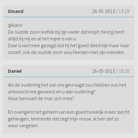
Dinand
26-05-2013
/ 13:29
@karlo
De oudste zoon leefde bij zijn vader dat klopt; Kind jij bent
altijd bij mij en al het mijne is van u.
Daar is niet mee gezegd dat hij het goed deed kijk maar naar
onzelf, ook de oudste zoon wou feesten met zijn vrienden.
Daniel
26-05-2013
/ 15:20
Als de ouderling het aan ons gevraagd zou hebben was het
antwoord nee geweest en u dan ouderling?
Waar bemoeit de man zich mee?
En overigens het geheim van een goed huwelijk is een slecht
geheugen, tenminste dat zegt mijn vrouw, ik ben dat zo
weer vergeten.