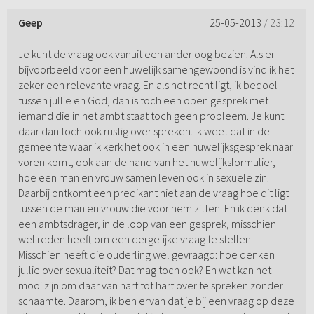
Geep
25-05-2013
/ 23:12
Je kunt de vraag ook vanuit een ander oog bezien. Als er
bijvoorbeeld voor een huwelijk samengewoond is vind ik het
zeker een relevante vraag. En als het recht ligt, ik bedoel
tussen jullie en God, dan is toch een open gesprek met
iemand die in het ambt staat toch geen probleem. Je kunt
daar dan toch ook rustig over spreken. Ik weet dat in de
gemeente waar ik kerk het ook in een huwelijksgesprek naar
voren komt, ook aan de hand van het huwelijksformulier,
hoe een man en vrouw samen leven ook in sexuele zin.
Daarbij ontkomt een predikant niet aan de vraag hoe dit ligt
tussen de man en vrouw die voor hem zitten. En ik denk dat
een ambtsdrager, in de loop van een gesprek, misschien
wel reden heeft om een dergelijke vraag te stellen.
Misschien heeft die ouderling wel gevraagd: hoe denken
jullie over sexualiteit? Dat mag toch ook? En wat kan het
mooi zijn om daar van hart tot hart over te spreken zonder
schaamte. Daarom, ik ben ervan dat je bij een vraag op deze