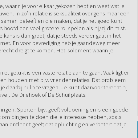
ie, waarin je voor elkaar gekozen hebt en weet wat je
uwen. In zo’n relatie is seksualiteit overigens maar een
 je samen beleeft en die maken, dat je het goed kunt
hoofd een veel grotere rol spelen als hij/zij dit mist.
kans is dan groot, dat je steeds verder gaat in het
nternet. En voor bevrediging heb je gaandeweg meer
terecht dreigt te komen. Het isolement waarin je
niet gelukt is een vaste relatie aan te gaan. Vaak ligt er
en houden met bijv. vriendenrelaties. Dat probleem
 je daarbij hulp te vragen. Je kunt daarvoor terecht bij
vel, De Driehoek of De Schuilplaats.
dingen. Sporten bijv. geeft voldoening en is een goede
t om dingen te doen die je interesse hebben, zoals
aan ontleent geeft dat opluchting en verbetert dat je