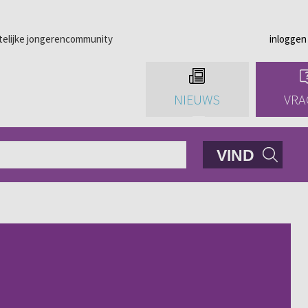
telijke jongerencommunity
inloggen
NIEUWS
VRA
VIND