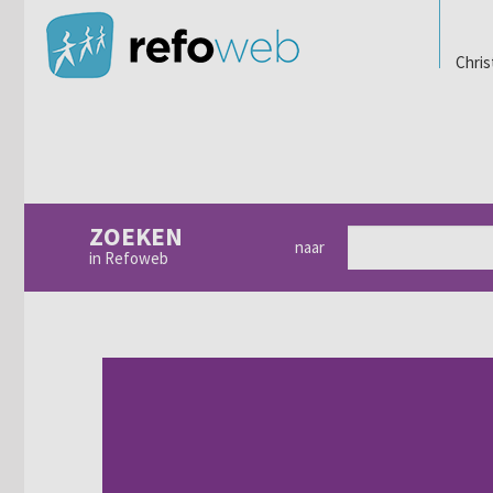
Chris
ZOEKEN
naar
in Refoweb