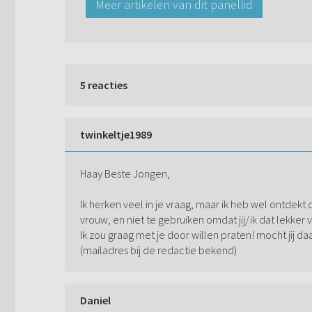
Meer artikelen van dit panellid
5 reacties
twinkeltje1989
Haay Beste Jongen,
Ik herken veel in je vraag, maar ik heb wel ontdekt 
vrouw, en niet te gebruiken omdat jij/ik dat lekker 
Ik zou graag met je door willen praten! mocht jij d
(mailadres bij de redactie bekend)
Daniel