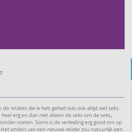
37
In de relaties die ik heb gehad was ook altijd wel seks
it heel erg en dan niet alleen de seks om de seks,
zonder voelen. Soms is de verleiding erg groot om op
Het vinden van een nieuwe relatie zou natuurlijk een