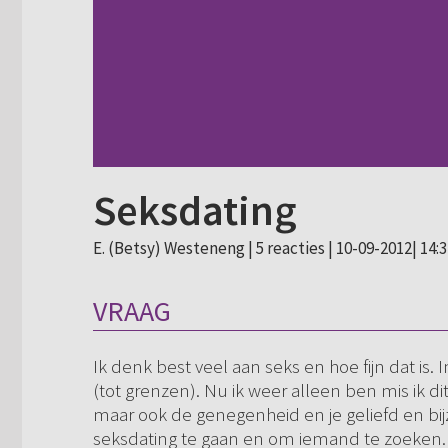
Seksdating
E. (Betsy) Westeneng |
5 reacties
| 10-09-2012| 14:
VRAAG
Ik denk best veel aan seks en hoe fijn dat is. 
(tot grenzen). Nu ik weer alleen ben mis ik d
maar ook de genegenheid en je geliefd en bij
seksdating te gaan en om iemand te zoeken. 