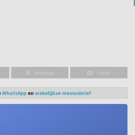
whatsapp
mailen
e
WhatsApp
en
wekelijkse nieuwsbrief