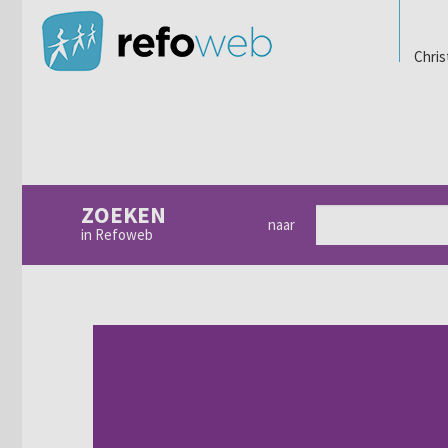
Chris
ZOEKEN
naar
in Refoweb