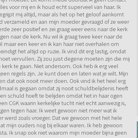
les voor mij en ik houd echt superveel van haar. Ik
grijpt mij altijd, maar als het op het geloof aankomt
moed verzameld en aan mijn moeder gevraagd of ze weer
rde zeer positief en zei graag weer eens naar de kerk
en naar de kerk. Nu wil ik graag twee keer naar de
il maar een keer en ik kan haar niet overhalen om
indigt het altijd op ruzie. Ik vind dit erg lastig, omdat
et vervullen. Zij zou juist degene moeten zijn die mij
erk te gaan. Niet andersom. Ook heb ik erg veel
geen regels zijn. Je kunt doen en laten wat je wilt. Mijn
en dat ook nooit meer doen. Ook vind ik het heel erg
aal is gegaan omdat zij nooit schuldbelijdenis heeft
geen schuld hoeft te belijden omdat het in haar ogen
 een CGK waarin kerkelijke tucht niet echt aanwezig is,
eggen tegen haar. Ik weet gewoon niet meer wat ik
eer werd zoals vroeger. Dat we gewoon met het hele
at mijn ouders nog bij elkaar waren. Ik heb gewoon
or sta. Ik snap ook niet waarom mijn moeder bijna geen