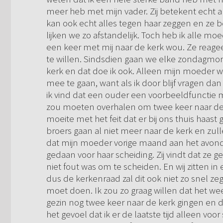
meer heb met mijn vader. Zij betekent echt al
kan ook echt alles tegen haar zeggen en ze be
lijken we zo afstandelijk. Toch heb ik alle 
een keer met mij naar de kerk wou. Ze reagee
te willen. Sindsdien gaan we elke zondagmorg
kerk en dat doe ik ook. Alleen mijn moeder w
mee te gaan, want als ik door blijf vragen dan e
ik vind dat een ouder een voorbeeldfunctie mo
zou moeten overhalen om twee keer naar de k
moeite met het feit dat er bij ons thuis haast 
broers gaan al niet meer naar de kerk en zull
dat mijn moeder vorige maand aan het avondm
gedaan voor haar scheiding. Zij vindt dat ze 
niet fout was om te scheiden. En wij zitten in
dus de kerkenraad zal dit ook niet zo snel z
moet doen. Ik zou zo graag willen dat het w
gezin nog twee keer naar de kerk gingen en d
het gevoel dat ik er de laatste tijd alleen vo