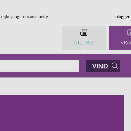
telijke jongerencommunity
inloggen
NIEUWS
VRA
VIND