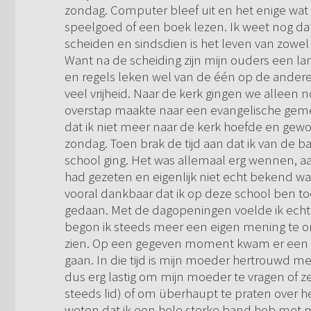
zondag. Computer bleef uit en het enige wat
speelgoed of een boek lezen. Ik weet nog dat 
scheiden en sindsdien is het leven van zowel
Want na de scheiding zijn mijn ouders een lan
en regels leken wel van de één op de andere
veel vrijheid. Naar de kerk gingen we alleen n
overstap maakte naar een evangelische gemeen
dat ik niet meer naar de kerk hoefde en g
zondag. Toen brak de tijd aan dat ik van de 
school ging. Het was allemaal erg wennen, a
had gezeten en eigenlijk niet echt bekend was
vooral dankbaar dat ik op deze school ben t
gedaan. Met de dagopeningen voelde ik echt
begon ik steeds meer een eigen mening te o
zien. Op een gegeven moment kwam er een s
gaan. In die tijd is mijn moeder hertrouwd me
dus erg lastig om mijn moeder te vragen of 
steeds lid) of om überhaupt te praten over he
weten dat ik een hele sterke band heb met 