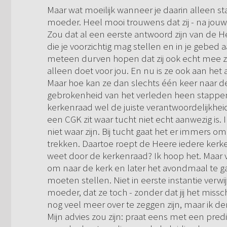
Maar wat moeilijk wanneer je daarin alleen s
moeder. Heel mooi trouwens dat zij - na jou
Zou dat al een eerste antwoord zijn van de H
die je voorzichtig mag stellen en in je gebed
meteen durven hopen dat zij ook echt mee zou
alleen doet voor jou. En nu is ze ook aan he
Maar hoe kan ze dan slechts één keer naar d
gebrokenheid van het verleden heen stappen?
kerkenraad wel de juiste verantwoordelijkheid
een CGK zit waar tucht niet echt aanwezig is. 
niet waar zijn. Bij tucht gaat het er immers o
trekken. Daartoe roept de Heere iedere kerk
weet door de kerkenraad? Ik hoop het. Maar v
om naar de kerk en later het avondmaal te ga
moeten stellen. Niet in eerste instantie verw
moeder, dat ze toch - zonder dat jij het miss
nog veel meer over te zeggen zijn, maar ik de
Mijn advies zou zijn: praat eens met een predi