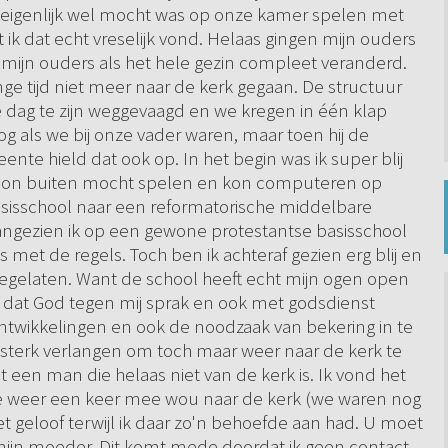
 eigenlijk wel mocht was op onze kamer spelen met
ik dat echt vreselijk vond. Helaas gingen mijn ouders
 mijn ouders als het hele gezin compleet veranderd.
ge tijd niet meer naar de kerk gegaan. De structuur
 dag te zijn weggevaagd en we kregen in één klap
og als we bij onze vader waren, maar toen hij de
te hield dat ook op. In het begin was ik super blij
ewoon buiten mocht spelen en kon computeren op
basisschool naar een reformatorische middelbare
angezien ik op een gewone protestantse basisschool
 met de regels. Toch ben ik achteraf gezien erg blij en
oegelaten. Want de school heeft echt mijn ogen open
 dat God tegen mij sprak en ook met godsdienst
ntwikkelingen en ook de noodzaak van bekering in te
terk verlangen om toch maar weer naar de kerk te
t een man die helaas niet van de kerk is. Ik vond het
ze weer een keer mee wou naar de kerk (we waren nog
t geloof terwijl ik daar zo'n behoefde aan had. U moet
mijn moeder. Dit komt mede doordat ik geen contact