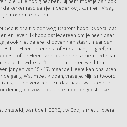
en, die jullie nodig hebben. Bij hem moet je dan ook
door de kerkenraad aan je moeder kwijt kunnen! Vraag
t je moeder te praten.
bij God is er altijd een weg. Daarom hoop ik vooral dat
omen en leven. Ik hoop dat iedereen om je heen daar
ga je ook niet belerend boven hen staan, maar dan
 Bid de Heere allereerst of Hij dat aan jou geeft en
je broers... of de Heere van jou en hen samen bedelaars
zul je, terwijl je blijft bidden, moeten wachten, niet
or een jongen van 15 - 17, maar de Heere kan ons laten
nde gang. Wat moet ik doen, vraag je. Mijn antwoord
Christus, bid en verwacht! En daarnaast wat ik eerder
ouderling, die zowel jou als je moeder geestelijke
et ontsteld, want de HEERE, uw God, is met u, overal