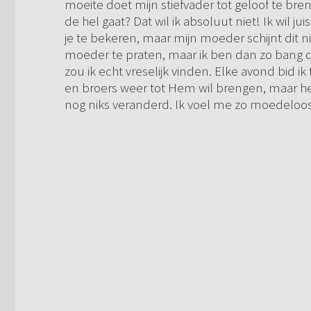
moeite doet mijn stiefvader tot geloof te bren
de hel gaat? Dat wil ik absoluut niet! Ik wil ju
je te bekeren, maar mijn moeder schijnt dit ni
moeder te praten, maar ik ben dan zo bang d
zou ik echt vreselijk vinden. Elke avond bid ik
en broers weer tot Hem wil brengen, maar het lij
nog niks veranderd. Ik voel me zo moedeloo