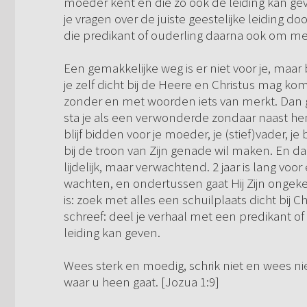
moeder kent en die zo ook de leiding kan gev
je vragen over de juiste geestelijke leiding 
die predikant of ouderling daarna ook om me
Een gemakkelijke weg is er niet voor je, maar 
je zelf dicht bij de Heere en Christus mag k
zonder en met woorden iets van merkt. Dan 
sta je als een verwonderde zondaar naast hen.
blijf bidden voor je moeder, je (stief)vader, 
bij de troon van Zijn genade wil maken. En dan 
lijdelijk, maar verwachtend. 2 jaar is lang vo
wachten, en ondertussen gaat Hij Zijn ongeke
is: zoek met alles een schuilplaats dicht bij 
schreef: deel je verhaal met een predikant of 
leiding kan geven.
Wees sterk en moedig, schrik niet en wees ni
waar u heen gaat. [Jozua 1:9]