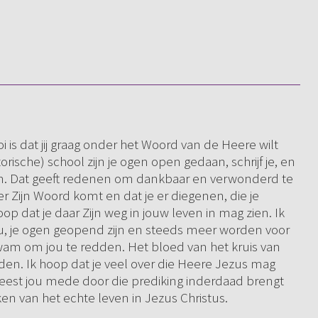
i is dat jij graag onder het Woord van de Heere wilt
ische) school zijn je ogen open gedaan, schrijf je, en
ien. Dat geeft redenen om dankbaar en verwonderd te
er Zijn Woord komt en dat je er diegenen, die je
op dat je daar Zijn weg in jouw leven in mag zien. Ik
u, je ogen geopend zijn en steeds meer worden voor
 kwam om jou te redden. Het bloed van het kruis van
den. Ik hoop dat je veel over die Heere Jezus mag
Geest jou mede door die prediking inderdaad brengt
en van het echte leven in Jezus Christus.