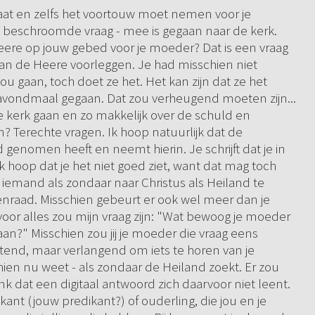
taat en zelfs het voortouw moet nemen voor je
w beschroomde vraag - mee is gegaan naar de kerk.
eere op jouw gebed voor je moeder? Dat is een vraag
 aan de Heere voorleggen. Je had misschien niet
 gaan, toch doet ze het. Het kan zijn dat ze het
t avondmaal gegaan. Dat zou verheugend moeten zijn...
e kerk gaan en zo makkelijk over de schuld en
 Terechte vragen. Ik hoop natuurlijk dat de
 genomen heeft en neemt hierin. Je schrijft dat je in
Ik hoop dat je het niet goed ziet, want dat mag toch
m iemand als zondaar naar Christus als Heiland te
enraad. Misschien gebeurt er ook wel meer dan je
oor alles zou mijn vraag zijn: "Wat bewoog je moeder
an?" Misschien zou jij je moeder die vraag eens
ijtend, maar verlangend om iets te horen van je
chien nu weet - als zondaar de Heiland zoekt. Er zou
nk dat een digitaal antwoord zich daarvoor niet leent.
kant (jouw predikant?) of ouderling, die jou en je