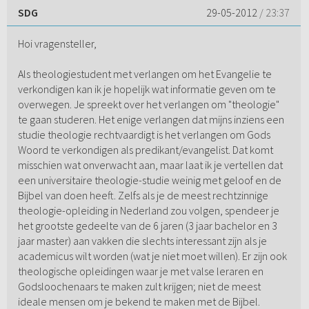
SDG
29-05-2012
/ 23:37
Hoi vragensteller,
Als theologiestudent met verlangen om het Evangelie te
verkondigen kan ik je hopelijk wat informatie geven om te
overwegen. Je spreekt over het verlangen om "theologie"
te gaan studeren. Het enige verlangen dat mijns inziens een
studie theologie rechtvaardigt is het verlangen om Gods
Woord te verkondigen als predikant/evangelist. Dat komt
misschien wat onverwacht aan, maar laat ik je vertellen dat
een universitaire theologie-studie weinig met geloof en de
Bijbel van doen heeft. Zelfs als je de meest rechtzinnige
theologie-opleiding in Nederland zou volgen, spendeer je
het grootste gedeelte van de 6 jaren (3 jaar bachelor en 3
jaar master) aan vakken die slechts interessant zijn als je
academicus wilt worden (wat je niet moet willen). Er zijn ook
theologische opleidingen waar je met valse leraren en
Godsloochenaars te maken zult krijgen; niet de meest
ideale mensen om je bekend te maken met de Bijbel.