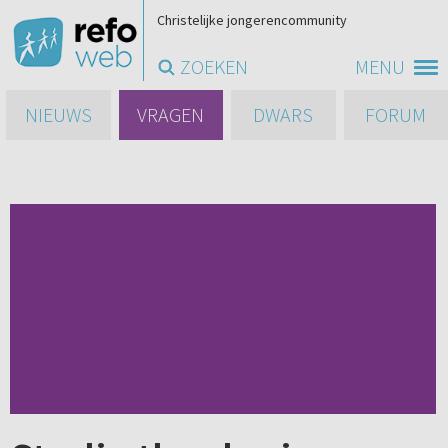
Christelijke jongerencommunity
ZOEKEN
MENU
NIEUWS
VRAGEN
DWARS
FORUM