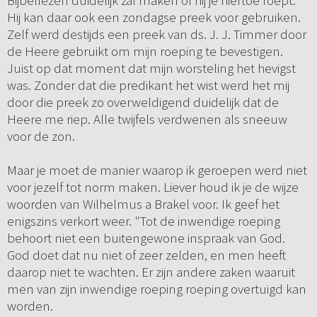
Bijbellezen duidelijk zal maken of hij je hiertoe roept.
Hij kan daar ook een zondagse preek voor gebruiken.
Zelf werd destijds een preek van ds. J. J. Timmer door
de Heere gebruikt om mijn roeping te bevestigen.
Juist op dat moment dat mijn worsteling het hevigst
was. Zonder dat die predikant het wist werd het mij
door die preek zo overweldigend duidelijk dat de
Heere me riep. Alle twijfels verdwenen als sneeuw
voor de zon.
Maar je moet de manier waarop ik geroepen werd niet
voor jezelf tot norm maken. Liever houd ik je de wijze
woorden van Wilhelmus a Brakel voor. Ik geef het
enigszins verkort weer. "Tot de inwendige roeping
behoort niet een buitengewone inspraak van God.
God doet dat nu niet of zeer zelden, en men heeft
daarop niet te wachten. Er zijn andere zaken waaruit
men van zijn inwendige roeping roeping overtuigd kan
worden.