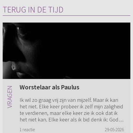
TERUG IN DE TIJD
Worstelaar als Paulus
Ik wil zo graag vrij zijn van mijzelf. Maar ik kan
het niet. Elke keer probeer ik zelf mijn zaligheid
te verdienen, maar elke keer zie ik ook dat ik
het niet kan. Elke keer als ik bid denk ik: God
zal...
1 reactie
29-05-2026