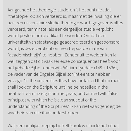
Aangaande het theologie-studeren is het punt niet dat
"theologie" op zich verkeerd is, maar met de invulling die er
aan een universitaire studie theologie wordt gegeven is alles
verkeerd, tenminste, als een dergelijke studie verplicht
wordt gesteld om predikant te worden. Omdat een
universiteit van staatswege geaccrediteerd en gesponsord
wordt, is deze verplicht om een bepaalde mate van
"academisch-zijn" te hebben. Zonder uit te weiden kan ik
wel zeggen dat dit vaak serieuze consequenties heeft voor
het gehalte Bijbel-onderwijs. William Tyndale (1490-1536),
de vader van de Engelse Bijbel schijnt eens te hebben
gezegd: "In the universities they have ordained that no man
shall look on the Scripture until he be noselled in the
heathen learning eight or nine years, and armed with false
principles with which he is clean shut out of the
understanding of the Scriptures." Ik kan niet vaak genoeg de
waarheid van dit citaat onderstrepen.
Wat persoonlijke roeping betreft kan ik van harte het citaat