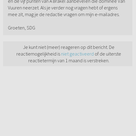
en de vijf punten van À Brakel aanbevelen die dominee Van
Vuuren neerzet. Als je verder nog vragen hebt of ergens
mee zit, mag je de redactie vragen om mijn e-mailadres.
Groeten, SDG
Je kunt niet (meer) reageren op dit bericht. De
reactiemogelijkheid is
niet geactiveerd
of de uiterste
reactietermijn van 1 maand is verstreken.