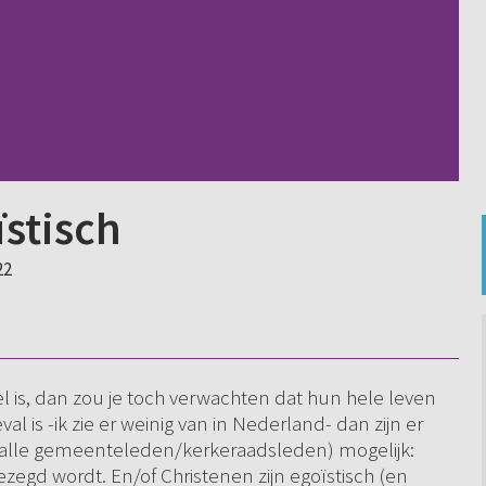
ïstisch
22
el is, dan zou je toch verwachten dat hun hele leven
eval is -ik zie er weinig van in Nederland- dan zijn er
a alle gemeenteleden/kerkeraadsleden) mogelijk:
ezegd wordt. En/of Christenen zijn egoïstisch (en