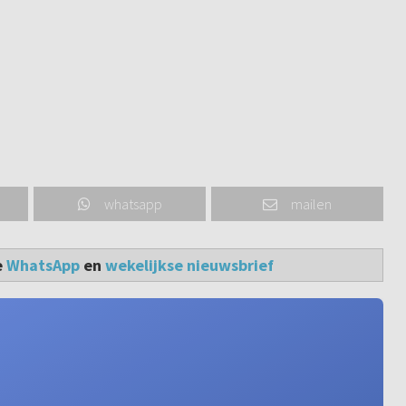
whatsapp
mailen
e
WhatsApp
en
wekelijkse nieuwsbrief