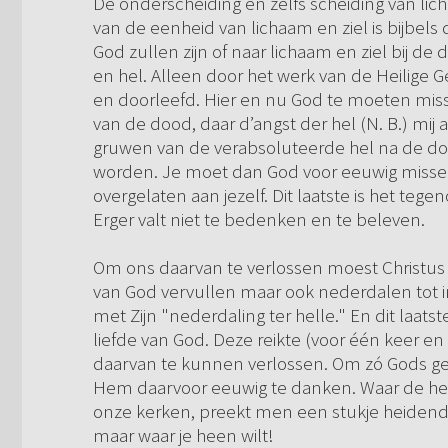
De onderscheiding en zelfs scheiding van lich
van de eenheid van lichaam en ziel is bijbels 
God zullen zijn of naar lichaam en ziel bij d
en hel. Alleen door het werk van de Heilige 
en doorleefd. Hier en nu God te moeten miss
van de dood, daar d’angst der hel (N. B.) mij 
gruwen van de verabsoluteerde hel na de doo
worden. Je moet dan God voor eeuwig missen
overgelaten aan jezelf. Dit laatste is het teg
Erger valt niet te bedenken en te beleven.
Om ons daarvan te verlossen moest Christus n
van God vervullen maar ook nederdalen tot in 
met Zijn "nederdaling ter helle." En dit laat
liefde van God. Deze reikte (voor één keer en
daarvan te kunnen verlossen. Om zó Gods g
Hem daarvoor eeuwig te danken. Waar de hel l
onze kerken, preekt men een stukje heidendo
maar waar je heen wilt!