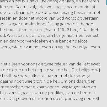
aam en ziel is 'Grieks' (heidens) denken, en het leren
denken. Daaruit volgt dat we naar lichaam en ziel bij
e duivelen. Daar heb je de onderscheiding tussen hemel
Geest in en door het Woord van God wordt dit verstaan
en is erger dan de dood: "Ik lag gekneld in banden
alle troost deed missen (Psalm 116 : 2 ber.)." Dát doet
d. Want daaruit en daarvan kun je niet meer verlost
 en daarvoor vervloeken en je bent eindeloos
enover gestelde van het leven en van het eeuwige leven.
iet alleen voor ons de twee tafelen van de liefdewet
de diepte en het diepste van de hel. Dat belijden wij
ste heeft ook weer alles te maken met de eeuwige
 daarna nooit weer) tot in de hel. Om ons daaruit en
emeenschap met elkaar voor eeuwig te genieten en
os verkrijgbaar is van de prediking van de hemel in
m. Dát geloven christenen op dit punt. Zeg nou zelf