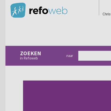
Chris
ZOEKEN
naar
in Refoweb