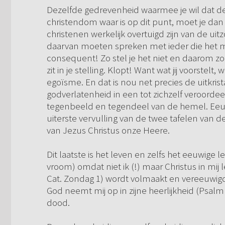
Dezelfde gedrevenheid waarmee je wil dat de
christendom waar is op dit punt, moet je dan
christenen werkelijk overtuigd zijn van de u
daarvan moeten spreken met ieder die het ma
consequent! Zo stel je het niet en daarom zo
zit in je stelling. Klopt! Want wat jij voorstelt
egoïsme. En dat is nou net precies de uitkrist
godverlatenheid in een tot zichzelf veroordee
tegenbeeld en tegendeel van de hemel. Ee
uiterste vervulling van de twee tafelen van d
van Jezus Christus onze Heere.
Dit laatste is het leven en zelfs het eeuwige 
vroom) omdat niet ik (!) maar Christus in mij le
Cat. Zondag 1) wordt volmaakt en vereeuwigd 
God neemt mij op in zijne heerlijkheid (Psalm
dood.