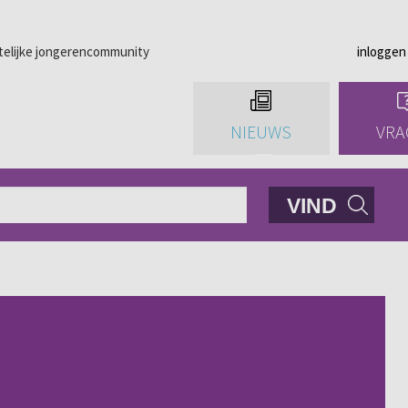
telijke jongerencommunity
inloggen
NIEUWS
VRA
VIND