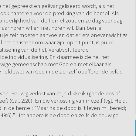
 hel gepreekt en geëvangeliseerd wordt, als het
 ook hanteren voor de prediking van de hemel. Als
itzonderlijkheid van de hemel zouden ze dag voor dag
ar horen wil en niet horen wil. Dan ben je
u je zelf moeten aanvoelen dat er iets onevenwichtigs
, wil het christendom waar zijn op dit punt, is puur
allisering van de hel. Verabsoluteerde
lde individualisering. En daarmee is de hel het
uwige gemeenschap met God en met elkaar als
e liefdewet van God in de zichzelf opofferende liefde
leven. Eeuwig verlost van mijn dikke ik (goddeloos of
eft (Gal. 2:20). En die verlossing van mezelf (vgl. Heid.
in de hemel: "Maar na de dood is ‘t leven mij bereid;
 49:6)." Het andere is de dood en zelfs de eeuwige