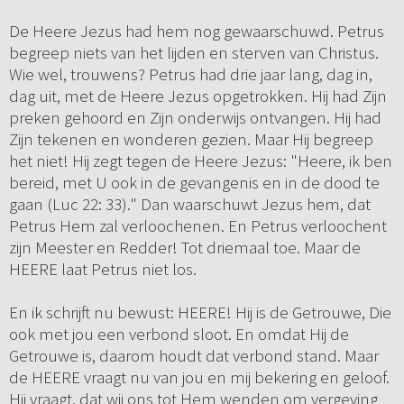
De Heere Jezus had hem nog gewaarschuwd. Petrus
begreep niets van het lijden en sterven van Christus.
Wie wel, trouwens? Petrus had drie jaar lang, dag in,
dag uit, met de Heere Jezus opgetrokken. Hij had Zijn
preken gehoord en Zijn onderwijs ontvangen. Hij had
Zijn tekenen en wonderen gezien. Maar Hij begreep
het niet! Hij zegt tegen de Heere Jezus: "Heere, ik ben
bereid, met U ook in de gevangenis en in de dood te
gaan (Luc 22: 33)." Dan waarschuwt Jezus hem, dat
Petrus Hem zal verloochenen. En Petrus verloochent
zijn Meester en Redder! Tot driemaal toe. Maar de
HEERE laat Petrus niet los.
En ik schrijft nu bewust: HEERE! Hij is de Getrouwe, Die
ook met jou een verbond sloot. En omdat Hij de
Getrouwe is, daarom houdt dat verbond stand. Maar
de HEERE vraagt nu van jou en mij bekering en geloof.
Hij vraagt, dat wij ons tot Hem wenden om vergeving