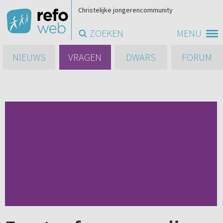
Christelijke jongerencommunity
ZOEKEN
MENU
NIEUWS
VRAGEN
DWARS
FORUM