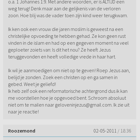
o.a. 1 Johannes 1:9. Met andere woorden, er is ALTIJD een
weg terug! Denk maar aan de gelijkenis van de verloren
zoon. Hoe blij was de vader toen zijn kind weer terugkwam.
Ik ken ook een vrouw die jaren moslim is geweest na een
christelijke opvoeding te hebben gehad. Ze kon geen rust
vinden in de islam en had op een gegeven moment na veel
geploeter zoiets van: Is dit het nou? Ze heeft Jezus
teruggevonden en heeft volledige vrede in haar hart.
Ik wil je aanmoedigen om niet op te geven! Roep Jezus aan,
belijd je zonden. Zoek een christen op en ga samen in
gebed. Weet je geliefd!
Ik heb zelf ook een reformatorische achtergrond dus ik kan
me voorstellen hoe je opgevoed bent. Schroom absoluut
niet om te mailen naar geloveninjezus@gmail.com. Ik zie uit
naar je reactie!
Roozemond
02-05-2011
/ 18:36