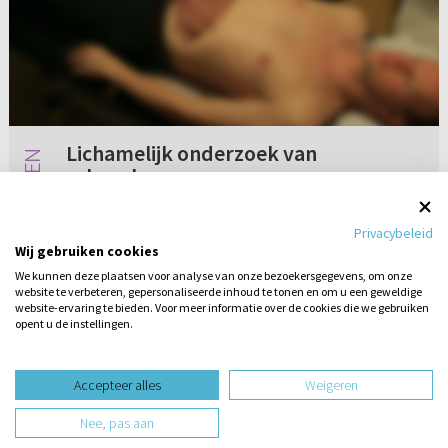
Lichamelijk onderzoek van
seksuoloog
Is het gebruikelijk dat een seksuoloog
Privacybeleid
lichamelijk onderzoek doet om iemand hieraan
Wij gebruiken cookies
te laten ‘wennen’, zodat -mocht het in de
We kunnen deze plaatsen voor analyse van onze bezoekersgegevens, om onze
toekomst medisch noodzakelijk zijn onderzoek
website te verbeteren, gepersonaliseerde inhoud te tonen en om u een geweldige
3 reacties
30-04-2018
te doen, bijvoorbeeld vanwege...
website-ervaring te bieden. Voor meer informatie over de cookies die we gebruiken
opent u de instellingen.
Stel hier
een vraag
design website door
Accepteer alles
Weigeren
website-ontwikkeling door
Nee, pas aan
hosting website door