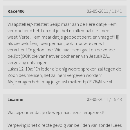
Race406
02-05-2011
/ 11:41
Vraagsteller/-stelster: Belijd maar aan de Here dat je Hem
verloochend hebt en dat jet het nu allemaal niet meer
weet. Vertel Hem maar dat je gedoopt bent, en vraag of Hij
als die beloften, toen gedaan, ook in jouw leven wil
vervullen! En geloof me: Wie naar Hem gaat en de zonde
belijdt (OOK die van het verloochenen van Jezus!) ZAL
vergeving ontvangen!
Lukas 12: 10a: "En ieder die enig woord spreken zal tegen de
Zoon des mensen, het zal hem vergeven worden"
Als je vragen hebt mag je gerust mailen: hp1976@live.nl
Lisanne
02-05-2011
/ 15:43
Wat bijzonder dat je de weg naar Jezus terugzoekt!
Vergeving is het directe gevolg van belijden van zonde! Lees